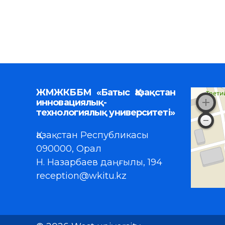
ЖМЖКББМ «Батыс Қазақстан
инновациялық-
технологиялық университеті»
Қазақстан Республикасы
090000, Орал
Н. Назарбаев даңғылы, 194
reception@wkitu.kz