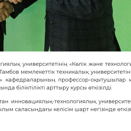
огиялық университетінің «Көлік және технол
Тамбов мемлекеттік техникалық университеті
ры» кафедраларының профессор-оқытушылар 
а біліктілікті арттыру курсы өткізілді.
ақстан инновациялық-технологиялық университ
лым саласындағы келісім шарт негізінде өткізі