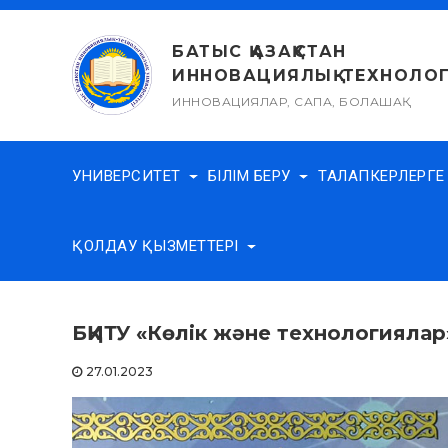
Skip
to
БАТЫС ҚАЗАҚСТАН
content
ИННОВАЦИЯЛЫҚ-ТЕХНОЛОГ
ИННОВАЦИЯЛАР, САПА, БОЛАШАҚ
УНИВЕРСИТЕТ
БІЛІМ БЕРУ
ТАЛАПКЕРЛЕРГ
ҚОЛДАУ ҚЫЗМЕТТЕРІ
БҚИТУ «Көлік және технологиялар
27.01.2023