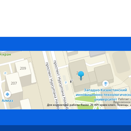
Работает 
Лицензионное
Для корректной работы Raster JS API нужен ключ. Помощь: 