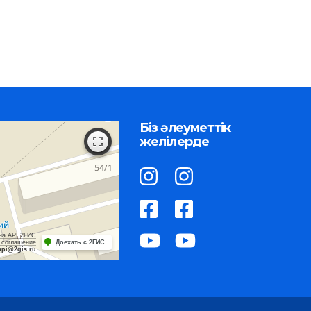
Біз әлеуметтік
желілерде
на API 2ГИС
 соглашение
Доехать с 2ГИС
api@2gis.ru