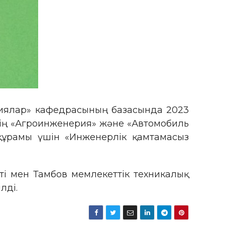
огиялар» кафедрасының базасында 2023
нің «Агроинженерия» және «Автомобиль
құрамы үшін «Инженерлік қамтамасыз
еті мен Тамбов мемлекеттік техникалық
лді.