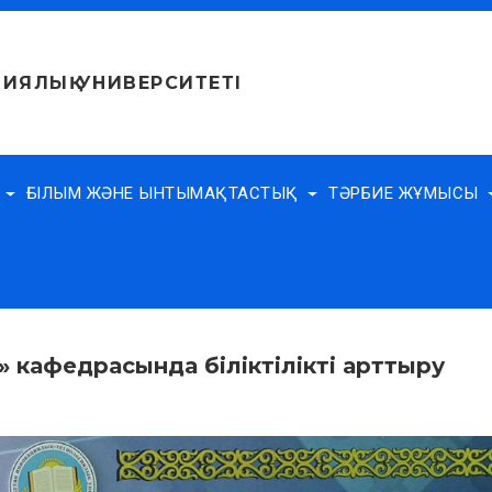
ИЯЛЫҚ УНИВЕРСИТЕТІ
Е
ҒЫЛЫМ ЖӘНЕ ЫНТЫМАҚТАСТЫҚ
ТӘРБИЕ ЖҰМЫСЫ
» кафедрасында біліктілікті арттыру