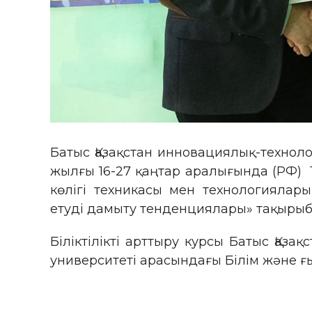
Батыс Қазақстан инновациялық-технол
жылғы 16-27 қаңтар аралығында (РФ) 
көлігі техникасы мен технологияла
етуді дамыту тенденциялары» тақырыбынд
Біліктілікті арттыру курсы Батыс Қаз
университеті арасындағы Білім және ғы