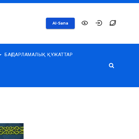
AI-Sana
БАҒДАРЛАМАЛЫҚ ҚҰЖАТТАР