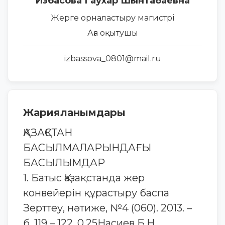
Избасова Гаухар Шынтабаевна
Жерге орналастыру магистрі
Аға оқытушы
izbassova_0801@mail.ru
Жарияланымдары
ҚАЗАҚСТАН
БАСЫЛМАЛАРЫНДАҒЫ
БАСЫЛЫМДАР
1. Батыс Қазақстанда жер
конвейерін құрастыру баспа
Зерттеу, нәтиже, №4 (060). 2013. –
б. 119 – 122, 0,25Насиев Б.Н.,