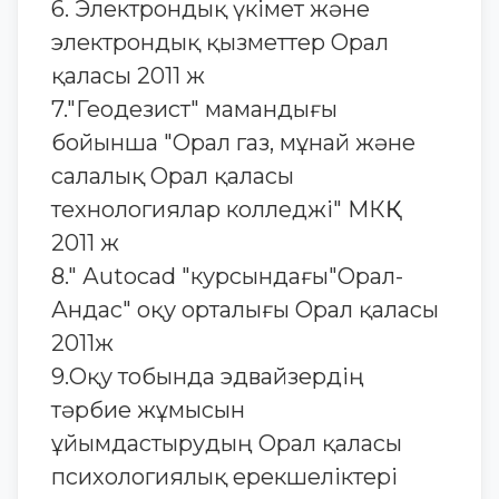
6. Электрондық үкімет және
электрондық қызметтер Орал
қаласы 2011 ж
7."Геодезист" мамандығы
бойынша "Орал газ, мұнай және
салалық Орал қаласы
технологиялар колледжі" МКҚК
2011 ж
8." Аutocad "курсындағы"Орал-
Андас" оқу орталығы Орал қаласы
2011ж
9.Оқу тобында эдвайзердің
тәрбие жұмысын
ұйымдастырудың Орал қаласы
психологиялық ерекшеліктері