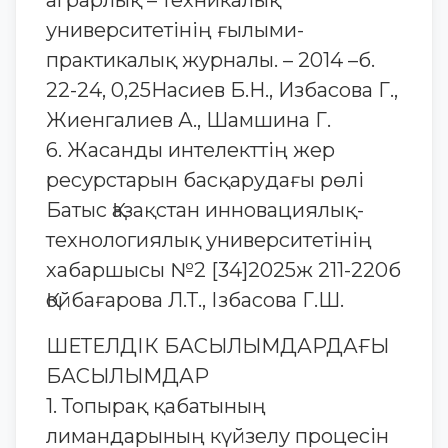
аграрлық – техникалық
университетінің ғылыми-
практикалық журналы. – 2014 –б.
22-24, 0,25Насиев Б.Н., Избасова Г.,
Жиенгалиев А., Шамшина Г.
6. Жасанды интелекттің жер
ресурстарын басқарудағы рөлі
Батыс Қазақстан инновациялық-
технологиялық университетінің
хабаршысы №2 [34]2025ж 211-220б
Қойбағарова Л.Т., Ізбасова Г.Ш.
ШЕТЕЛДІК БАСЫЛЫМДАРДАҒЫ
БАСЫЛЫМДАР
1. Топырақ қабатының
лимандарының күйзелу процесін