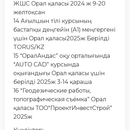
ЖШС Орал қаласы 2024 ж 9-20
желтоқсан
14 Ағылшын тілі курсының
бастапқы деңгейін (А1) меңгергені
үшін Орал қаласы2025ж Берілді
TORUS/KZ
15 “ОралАндас” оқу орталығында
“AUTO CAD” курсында
оқығандығы Орал қаласы үшін
берілді 2025ж 3-14 қараша
16 “Геодезические работы,
топографическая съёмка” Орал
қаласы ТОО“ПроектИнвестСтрой”
2025ж