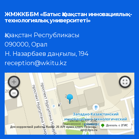
ЖМЖКББМ «Батыс Қазақстан инновациялық-
технологиялық университеті»
Қазақстан Республикасы
090000, Орал
Н. Назарбаев даңғылы, 194
reception@wkitu.kz
Работает на API 2ГИС
Лицензионное соглашение
Доехать с 2ГИС
Для корректной работы Raster JS API нужен ключ. Помощь:
api@2gis.ru