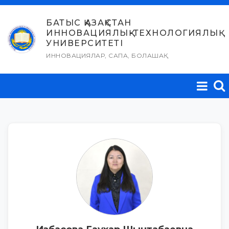
Skip
to
БАТЫС ҚАЗАҚСТАН
ИННОВАЦИЯЛЫҚ-ТЕХНОЛОГИЯЛЫҚ
content
УНИВЕРСИТЕТІ
ИННОВАЦИЯЛАР, САПА, БОЛАШАҚ