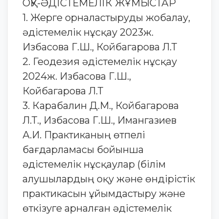
ОҚУ-ӘДІСТЕМЕЛІК ЖҰМЫСТАР
1. Жерге орналастыруды жобалау,
әдістемелік нұсқау 2023ж.
Избасова Г.Ш., Койбагарова Л.Т
2. Геодезия әдістемелік нұсқау
2024ж. Избасова Г.Ш.,
Койбагарова Л.Т
3. Карабалин Д.М., Койбагарова
Л.Т., Избасова Г.Ш., Имангазиев
А.И. Практиканың өтпелі
бағдарламасы бойынша
әдістемелік нұсқаулар (білім
алушылардың оқу және өндірістік
практикасын ұйымдастыру және
өткізуге арналған әдістемелік