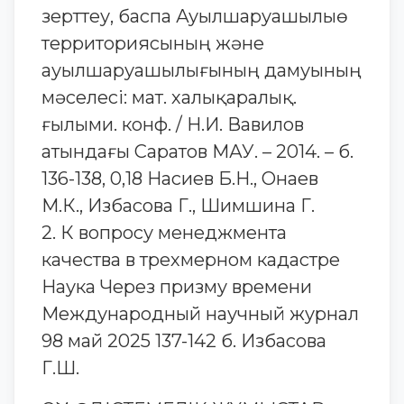
зерттеу, баспа Ауылшаруашылыө
территориясының және
ауылшаруашылығының дамуының
мәселесі: мат. халықаралық.
ғылыми. конф. / Н.И. Вавилов
атындағы Саратов МАУ. – 2014. – б.
136-138, 0,18 Насиев Б.Н., Онаев
М.К., Избасова Г., Шимшина Г.
2. К вопросу менеджмента
качества в трехмерном кадастре
Наука Через призму времени
Международный научный журнал
98 май 2025 137-142 б. Избасова
Г.Ш.