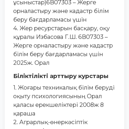
ұсыныстар)6В07303 – Жерге
орналастыру және кадастр білім
беру бағдарламасы үшін
4. Жер ресурстарын басқару, оқу
құралы Избасова Г.Ш. 6В07303 –
Жерге орналастыру және кадастр
білім беру бағдарламасы үшін
2025ж. Орал
Біліктілікті арттыру курстары
1. Жоғары техникалық білім беруді
оқыту психологиясының Орал
қаласы ерекшеліктері 2008ж 8
қараша
2. Аграрлық-өнеркәсіптік