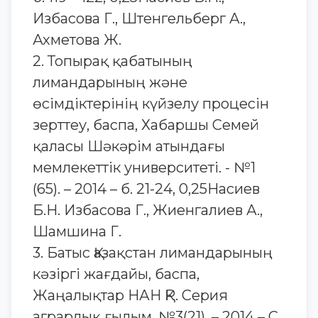
Избасова Г., Штенгельберг А.,
Ахметова Ж.
2. Топырақ қабатының
лимандарының және
өсімдіктерінің күйзелу процесін
зерттеу, баспа, Хабаршы Семей
қаласы Шәкәрім атындағы
мемлекеттік университеті. - №1
(65). – 2014 – б. 21-24, 0,25Насиев
Б.Н. Избасова Г., Жиенгалиев А.,
Шамшина Г.
3. Батыс Қазақстан лимандарының
кәзіргі жағдайы, баспа,
Жаңалықтар НАН ҚР. Серия
аграрлық ғылым. №3(21). – 2014 – С.