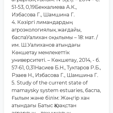
51-53, 0,19Беккалиева А.К.,
Избасова Г., Шамшина Г.
4. Кәзіргі лимандардың
агроэкологиялық жағдайы,
баспаУалихан оқылымы – 18: мат. /
им. Ш.Уалиханов атындағы
Көкшетау мемлекеттік
университеті. – Көкшетау, 2014, - б.
57-61, 0,31Насиев Б.Н., Туктаров Р.Б.,
Рзаев Н., Избасова Г., Шамшина Г.
5. Study of the current state of
mamaysky system estuaries, баспа,
Ғылым және білім: Жәңгір хан
атындағы Батыс Қазақстан