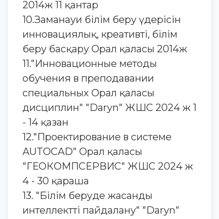
2014ж 11 қантар
10.Заманауи білім беру үдерісін
инновациялық, креативті, білім
беру басқару Орал қаласы 2014ж
11."Инновационные методы
обучения в преподавании
специальных Орал қаласы
дисциплин" "Daryn" ЖШС 2024 ж 1
- 14 қазан
12."Проектирование в системе
AUTOCAD" Орал қаласы
"ГЕОКОМПСЕРВИС" ЖШС 2024 ж
4 - 30 қараша
13. "Білім беруде жасанды
интеллектті пайдалану" "Daryn"