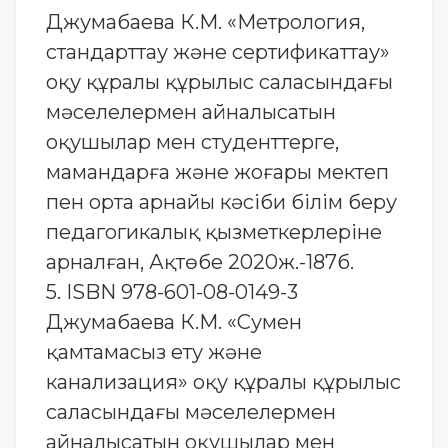
Джумабаева К.М. «Метрология,
стандарттау және сертификаттау»
оқу құралы құрылыс саласындағы
мәселелермен айналысатын
оқушылар мен студенттерге,
мамандарға және жоғары мектеп
пен орта арнайы кәсіби білім беру
педагогикалық қызметкерлеріне
арналған, Ақтөбе 2020ж.-187б.
5. ISBN 978-601-08-0149-3
Джумабаева К.М. «Сумен
қамтамасыз ету және
канализация» оқу құралы құрылыс
саласындағы мәселелермен
айналысатын оқушылар мен