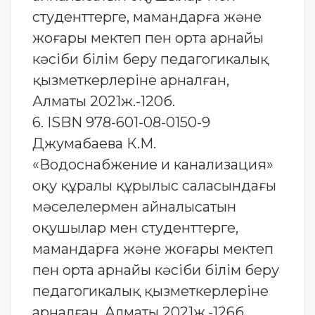
студенттерге, мамандарға және
жоғары мектеп пен орта арнайы
кәсіби білім беру педагогикалық
қызметкерлеріне арналған,
Алматы 2021ж.-120б.
6. ISBN 978-601-08-0150-9
Джумабаева К.М.
«Водоснабжение и канализация»
оқу құралы құрылыс саласындағы
мәселелермен айналысатын
оқушылар мен студенттерге,
мамандарға және жоғары мектеп
пен орта арнайы кәсіби білім беру
педагогикалық қызметкерлеріне
арналған, Алматы 2021ж.-126б.