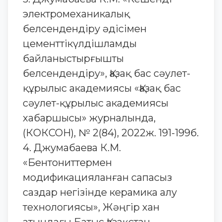
электромеханикалық
белсендендіру әдісімен
цементтікүлдішламды
байланыстырғышты
белсендендіру», Қазақ бас сәулет-
құрылыс академиясы «Қазақ бас
сәулет-құрылыс академиясы
хабаршысы» журналында,
(КОКСОН), № 2(84), 2022ж. 191-199б.
4. Джумабаева К.М.
«Бентониттермен
модификацияланған сапасыз
саздар негізінде керамика алу
технологиясы», Жәңгір хан