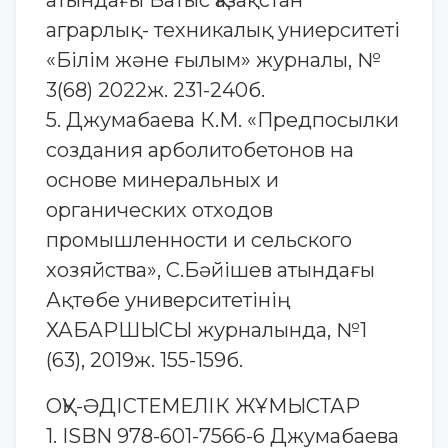
атындағы Батыс Қазақстан
аграрлық- техникалық униерситеті
«Білім және ғылым» журналы, №
3(68) 2022ж. 231-240б.
5. Джумабаева К.М. «Предпосылки
создания арболитобетонов на
основе минеральных и
органических отходов
промышленности и сельского
хозяйства», С.Бәйішев атындағы
Ақтөбе университетінің
ХАБАРШЫСЫ журналында, №1
(63), 2019ж. 155-159б.
ОҚУ-ӘДІСТЕМЕЛІК ЖҰМЫСТАР
1. ISBN 978-601-7566-6 Джумабаева