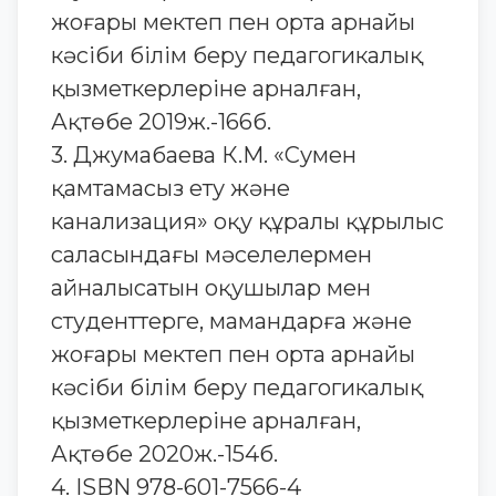
жоғары мектеп пен орта арнайы
кәсіби білім беру педагогикалық
қызметкерлеріне арналған,
Ақтөбе 2019ж.-166б.
3. Джумабаева К.М. «Сумен
қамтамасыз ету және
канализация» оқу құралы құрылыс
саласындағы мәселелермен
айналысатын оқушылар мен
студенттерге, мамандарға және
жоғары мектеп пен орта арнайы
кәсіби білім беру педагогикалық
қызметкерлеріне арналған,
Ақтөбе 2020ж.-154б.
4. ISBN 978-601-7566-4