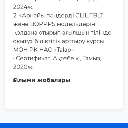
2024ж.
2. «Арнайы пәндерді CLIL,TBLT
және BOPPPS модельдерін
қолдана отырып ағылшын тілінде
оқыту» біліктілік арттыру курсы
МОН РК НАО «Таlap»
• Сертификат, Ақтөбе қ., Тамыз,
2020ж.
Ғылыми жобалары
-