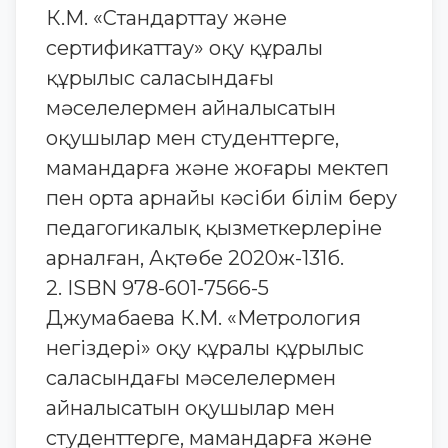
К.М. «Стандарттау және
сертификаттау» оқу құралы
құрылыс саласындағы
мәселелермен айналысатын
оқушылар мен студенттерге,
мамандарға және жоғары мектеп
пен орта арнайы кәсіби білім беру
педагогикалық қызметкерлеріне
арналған, Ақтөбе 2020ж-131б.
2. ISBN 978-601-7566-5
Джумабаева К.М. «Метрология
негіздері» оқу құралы құрылыс
саласындағы мәселелермен
айналысатын оқушылар мен
студенттерге, мамандарға және