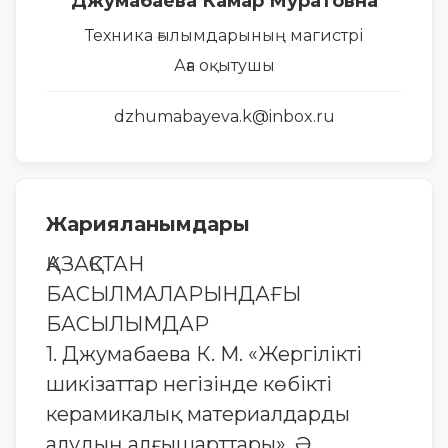
Джумабаева Камар Муратовна
Техника ғылымдарының магистрі
Аға оқытушы
dzhumabayeva.k@inbox.ru
Жарияланымдары
ҚАЗАҚСТАН
БАСЫЛМАЛАРЫНДАҒЫ
БАСЫЛЫМДАР
1. Джумабаева К. М. «Жергілікті
шикізаттар негізінде көбікті
керамикалық материалдарды
алудың алғышарттары», Ә.