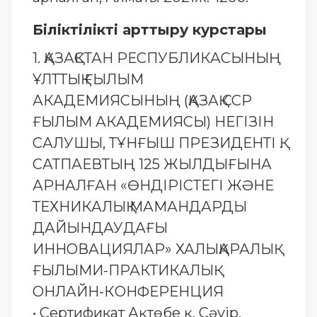
Біліктілікті арттыру курстары
1. ҚАЗАҚСТАН РЕСПУБЛИКАСЫНЫҢ
ҰЛТТЫҚ ҒЫЛЫМ
АКАДЕМИЯСЫНЫҢ (ҚАЗАҚ ССР
ҒЫЛЫМ АКАДЕМИЯСЫ) НЕГІЗІН
САЛУШЫ, ТҰНҒЫШ ПРЕЗИДЕНТІ Қ.
САТПАЕВТЫҢ 125 ЖЫЛДЫҒЫНА
АРНАЛҒАН «ӨНДІРІСТЕГІ ЖӘНЕ
ТЕХНИКАЛЫҚ МАМАНДАРДЫ
ДАЙЫНДАУДАҒЫ
ИННОВАЦИЯЛАР» ХАЛЫҚАРАЛЫҚ
ҒЫЛЫМИ-ПРАКТИКАЛЫҚ
ОНЛАЙН-КОНФЕРЕНЦИЯ
• Сертификат Ақтөбе қ. Сәуір,