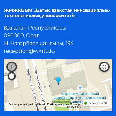
ЖМЖКББМ «Батыс Қазақстан инновациялық-
технологиялық университеті»
Қазақстан Республикасы
090000, Орал
Н. Назарбаев даңғылы, 194
reception@wkitu.kz
Работает на API 2ГИС
Лицензионное соглашение
Доехать с 2ГИС
Для корректной работы Raster JS API нужен ключ. Помощь:
api@2gis.ru