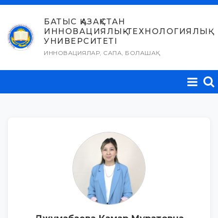
Skip
to
БАТЫС ҚАЗАҚСТАН
ИННОВАЦИЯЛЫҚ-ТЕХНОЛОГИЯЛЫҚ
content
УНИВЕРСИТЕТІ
ИННОВАЦИЯЛАР, САПА, БОЛАШАҚ