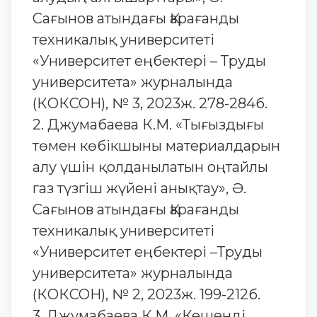
Сағынов атындағы Қарағанды
техникалық университеті
«Университет еңбектері – Труды
университета» журналында
(КОКСОН), № 3, 2023ж. 278-284б.
2. Джумабаева К.М. «Тығыздығы
төмен көбікшыны материалдарын
алу үшін қолданылатын оңтайлы
газ түзгіш жүйені анықтау», Ә.
Сағынов атындағы Қарағанды
техникалық университеті
«Университет еңбектері –Труды
университета» журналында
(КОКСОН), № 2, 2023ж. 199-212б.
3. Джумабаева К.М. «Кешенді