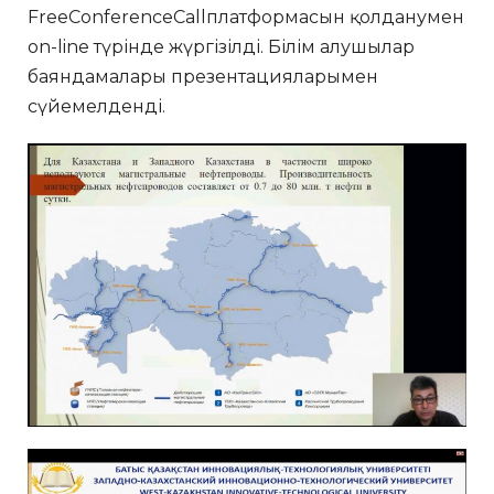
FreeConferenceCallплатформасын қолданумен
on-line түрінде жүргізілді. Білім алушылар
баяндамалары презентацияларымен
сүйемелденді.