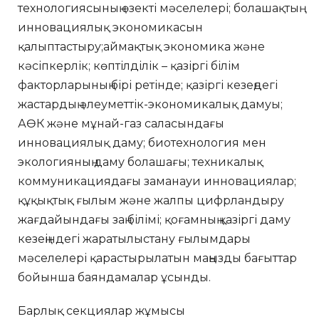
технологиясының өзекті мәселелері; болашақтың
инновациялық экономикасын
қалыптастыру;аймақтық экономика және
кәсіпкерлік; көптілділік – қазіргі білім
факторларының бірі ретінде; қазіргі кезеңдегі
жастардың әлеуметтік-экономикалық дамуы;
АӨК және мұнай-газ саласындағы
инновациялық даму; биотехнология мен
экологияның даму болашағы; техникалық
коммуникациядағы заманауи инновациялар;
құқықтық ғылым және жалпы цифрландыру
жағдайындағы заң білімі; қоғамның қазіргі даму
кезеңіндегі жаратылыстану ғылымдары
мәселелері қарастырылатын маңызды бағыттар
бойынша баяндамалар ұсынды.
Барлық секциялар жұмысы