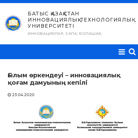
Skip
to
БАТЫС ҚАЗАҚСТАН
ИННОВАЦИЯЛЫҚ-ТЕХНОЛОГИЯЛЫҚ
content
УНИВЕРСИТЕТІ
ИННОВАЦИЯЛАР, САПА, БОЛАШАҚ
Ғылым өркендеуі – инновациялық
қоғам дамуының кепілі
23.04.2020