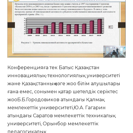
Конференцияға тек Батыс Қазақстан
инновациялық-технологиялық университеті
және Қазақстанның өзге жоо білім алушылары
ғана емес, сонымен қатар шетелдік серіктес
жооБ.Б.Городовиков атындағы Қалмақ
мемлекеттік университеті,Ю.А. Гагарин
атындағы Саратов мемлекеттік техникалық
университеті, Орынбор мемлекеттік
педагогикалық