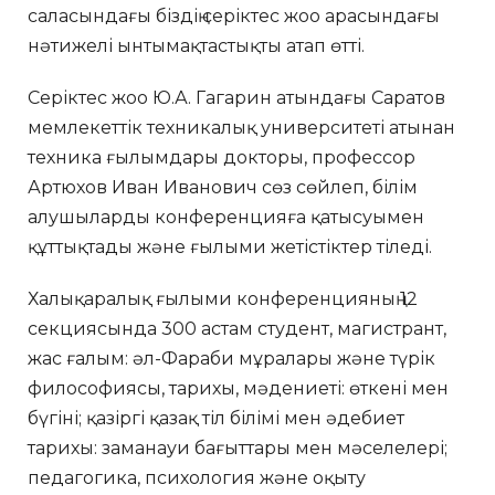
саласындағы біздің серіктес жоо арасындағы
нәтижелі ынтымақтастықты атап өтті.
Серіктес жоо Ю.А. Гагарин атындағы Саратов
мемлекеттік техникалық университеті атынан
техника ғылымдары докторы, профессор
Артюхов Иван Иванович сөз сөйлеп, білім
алушыларды конференцияға қатысуымен
құттықтады және ғылыми жетістіктер тіледі.
Халықаралық ғылыми конференцияның 12
секциясында 300 астам студент, магистрант,
жас ғалым: әл-Фараби мұралары және түрік
философиясы, тарихы, мәдениеті: өткені мен
бүгіні; қазіргі қазақ тіл білімі мен әдебиет
тарихы: заманауи бағыттары мен мәселелері;
педагогика, психология және оқыту