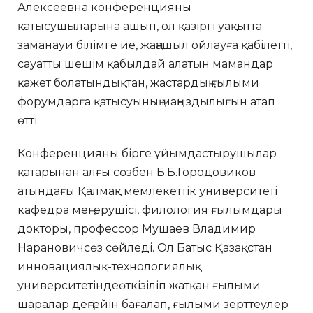
Алексеевна конференцияны
қатысушыларына ашып, ол қазіргі уақытта
заманауи білімге ие, жаңашыл ойлауға қабілетті,
сауатты шешім қабылдай алатын мамандар
қажет болатындықтан, жастардың ғылыми
форумдарға қатысуының маңыздылығын атап
өтті.
Конференцияны бірге ұйымдастырушылар
қатарынан алғы сөзбен Б.Б.Городовиков
атындағы Қалмақ мемлекеттік университеті
кафедра меңгерушісі, филология ғылымдары
докторы, профессор Мушаев Владимир
Нарановичсөз сөйледі. Ол Батыс Қазақстан
инновациялық-технологиялық
университетіндеөткізіліп жатқан ғылыми
шаралар деңгейін бағалап, ғылыми зерттеулер