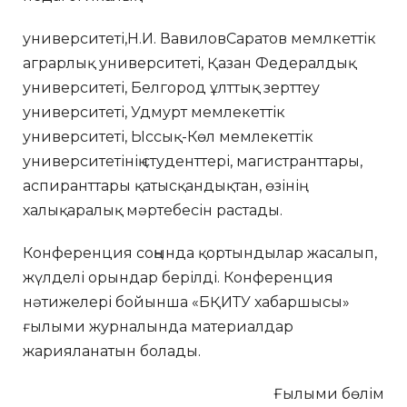
университеті,Н.И. ВавиловСаратов мемлкеттік
аграрлық университеті, Қазан Федералдық
университеті, Белгород ұлттық зерттеу
университеті, Удмурт мемлекеттік
университеті, Ыссық-Көл мемлекеттік
университетінің студенттері, магистранттары,
аспиранттары қатысқандықтан, өзінің
халықаралық мәртебесін растады.
Конференция соңында қортындылар жасалып,
жүлделі орындар берілді. Конференция
нәтижелері бойынша «БҚИТУ хабаршысы»
ғылыми журналында материалдар
жарияланатын болады.
Ғылыми бөлім