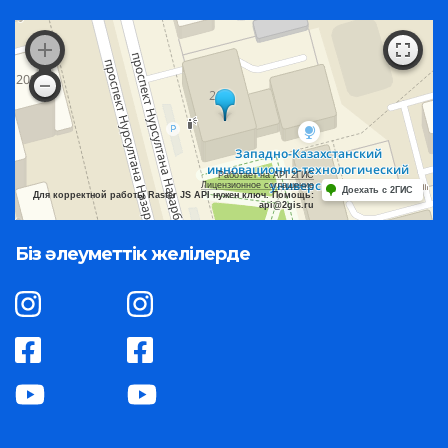
Работает на API 2ГИС
Лицензионное соглашение
Доехать с 2ГИС
Для корректной работы Raster JS API нужен ключ. Помощь:
api@2gis.ru
Біз әлеуметтік желілерде