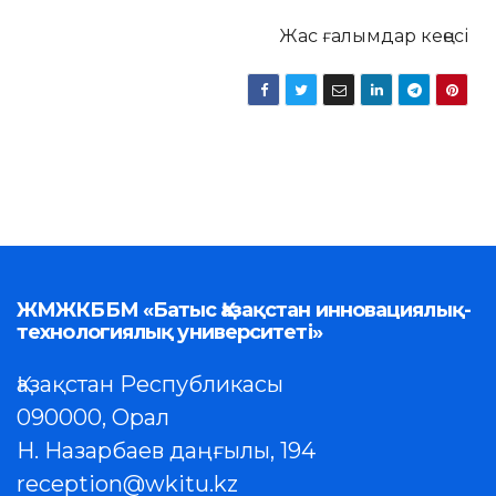
Жас ғалымдар кеңесі
ЖМЖКББМ «Батыс Қазақстан инновациялық-
технологиялық университеті»
Қазақстан Республикасы
090000, Орал
Н. Назарбаев даңғылы, 194
reception@wkitu.kz