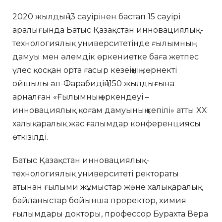
2020 жылдың 13 сәуірінен бастап 15 сәуірі
аралығында Батыс Қазақстан инновациялық-
технологиялық университетінде ғылымның
дамуы мен әлемдік өркениетке баға жетпес
үлес қосқан орта ғасыр кезеңінің көрнекті
ойшылы әл-Фарабидің 1150 жылдығына
арналған «Ғылымның өркендеуі –
инновациялық қоғам дамуының кепілі» атты XX
халықаралық жас ғалымдар конференциясы
өткізілді.
Батыс Қазақстан инновациялық-
технологиялық университеті ректораты
атынан ғылыми жұмыстар және халықаралық
байланыстар бойынша проректор, химия
ғылымдары докторы, профессор Бурахта Вера