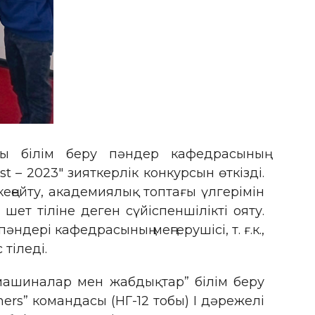
пы білім беру пәндер кафедрасының
 – 2023″ зияткерлік конкурсын өткізді.
кеңейту, академиялық топтағы үлгерімін
 шет тіліне деген сүйіспеншілікті ояту.
дері кафедрасының меңгерушісі, т. ғ.к.,
тіледі.
қ машиналар мен жабдықтар” білім беру
rs” командасы (НГ-12 тобы) I дәрежелі