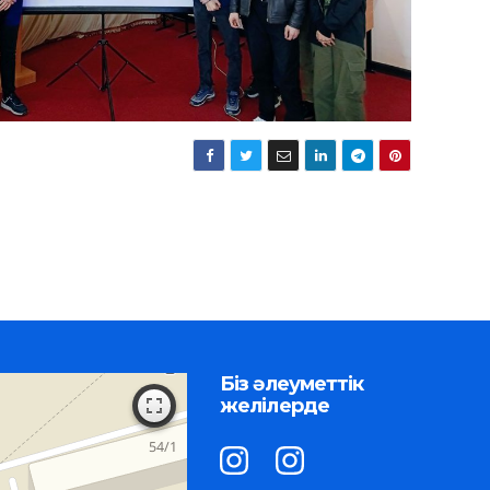
Біз әлеуметтік
желілерде