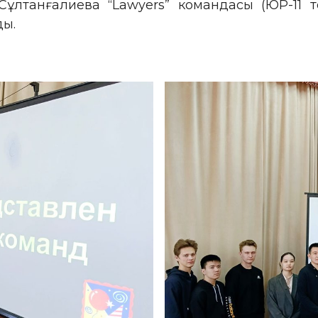
Сұлтанғалиева “Lawyers” командасы (ЮР-11 
ды.