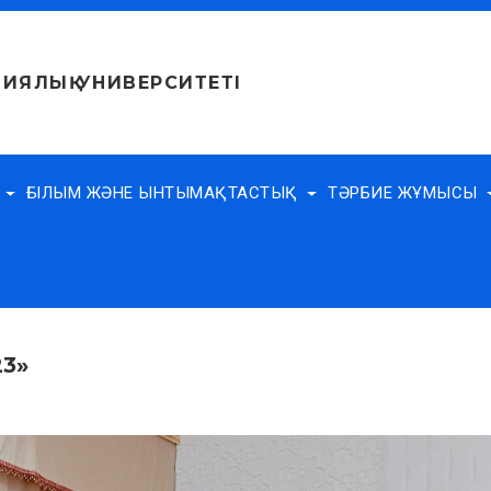
ИЯЛЫҚ УНИВЕРСИТЕТІ
Е
ҒЫЛЫМ ЖӘНЕ ЫНТЫМАҚТАСТЫҚ
ТӘРБИЕ ЖҰМЫСЫ
23»