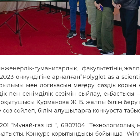
нженерлік-гуманитарлық факультетінің жал
3 онкүндігіне арналған”Polyglot as a scientist
ұрылымы мен логикасын меңгеру, сөздік қорын 
ік пен сенімділік сезімін сыйлау, ең бастысы –
қытушысы Құрманова Ж. Б. жалпы білім беру пән
 сөз сөйлеп, білім алушыларға конкурста табыс 
01 “Мұнай-газ ісі “, 6В07104 “Технологиялы
 қатысты. Конкурс қорытындысы бойынша “Winne