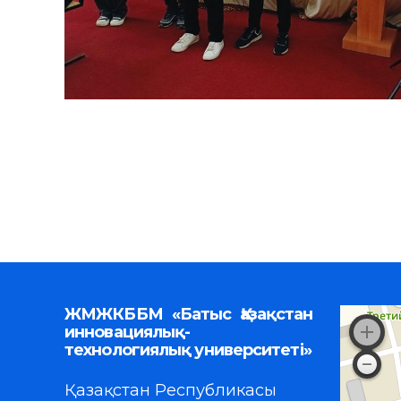
ЖМЖКББМ «Батыс Қазақстан
инновациялық-
технологиялық университеті»
Қазақстан Республикасы