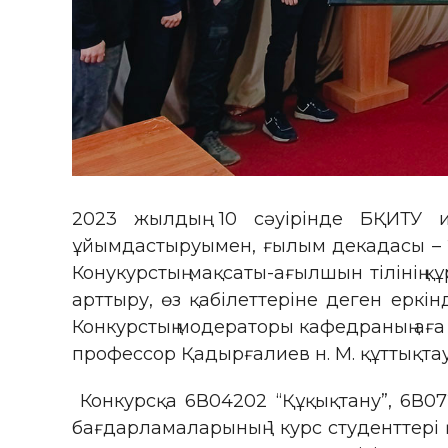
2023 жылдың 10 сәуірінде БҚИТУ и
ұйымдастыруымен, ғылым декадасы – 202
Конукурстың мақсаты-ағылшын тілінің қ
арттыру, өз қабілеттеріне деген еркінд
Конкурстың модераторы кафедраның аға о
профессор Қадырғалиев н. М. құттықтау
Конкурсқа 6В04202 “Құқықтану”, 6В072
бағдарламаларының 1 курс студенттері