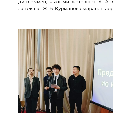
дипломмен, ғылыми жетекшісі А. А. 
жетекшісі Ж. Б. Құрманова марапаттал