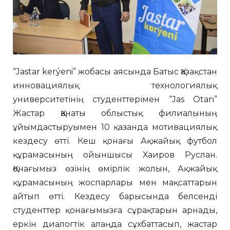
“Jastar kerýeni” жобасы аясында Батыс Қазақстан
инновациялық технологиялық
университетінің студенттерімен “Jas Otan”
Жастар Қанаты облыстық филиалының
ұйымдастыруымен 10 қазанда мотивациялық
кездесу өтті. Кеш қонағы Ақжайық футбол
құрамасының ойыншысы Хаиров Руслан.
Қонағымыз өзінің өмірлік жолын, Ақжайық
құрамасының жоспарлары мен мақсаттарын
айтып өтті. Кездесу барысында белсенді
студенттер қонағымызға сұрақтарын арнады,
еркін диалогтік алаңда сұхбаттасып, жастар