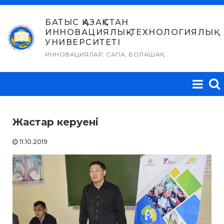
Skip
to
БАТЫС ҚАЗАҚСТАН
ИННОВАЦИЯЛЫҚ-ТЕХНОЛОГИЯЛЫҚ
content
УНИВЕРСИТЕТІ
ИННОВАЦИЯЛАР, САПА, БОЛАШАҚ
Жастар керуені
11.10.2019