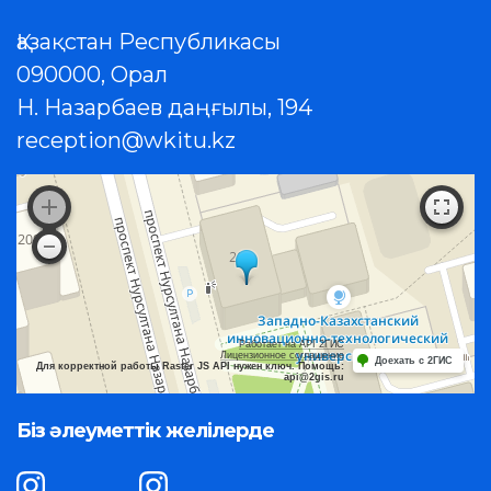
Қазақстан Республикасы
090000, Орал
Н. Назарбаев даңғылы, 194
reception@wkitu.kz
Работает на API 2ГИС
Лицензионное соглашение
Доехать с 2ГИС
Для корректной работы Raster JS API нужен ключ. Помощь:
api@2gis.ru
Біз әлеуметтік желілерде