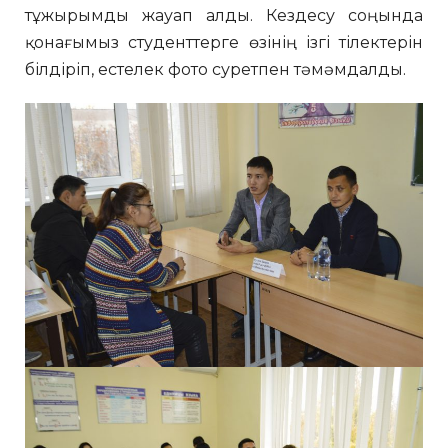
тұжырымды жауап алды. Кездесу соңында
қонағымыз студенттерге өзінің ізгі тілектерін
білдіріп, естелек фото суретпен тəмəмдалды.