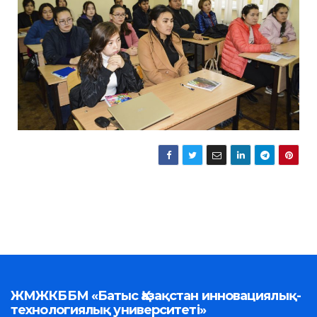
ЖМЖКББМ «Батыс Қазақстан инновациялық-
технологиялық университеті»