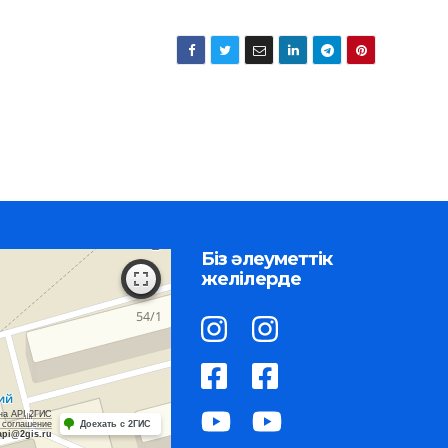
Біз әлеуметтік
желілерде
на API 2ГИС
 соглашение
Доехать с 2ГИС
api@2gis.ru