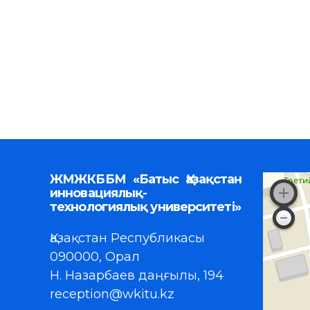
ЖМЖКББМ «Батыс Қазақстан
инновациялық-
технологиялық университеті»
Қазақстан Республикасы
090000, Орал
Н. Назарбаев даңғылы, 194
reception@wkitu.kz