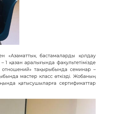
мен «Азаматтық бастамаларды қолдау
– 1 қазан аралығында факультетімізде
х отношений» тақырыбында семинар –
бында мастер класс өткізді. Жобаның
оңында қатысушыларға сертификаттар