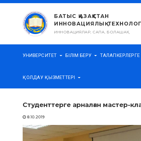
Skip
to
БАТЫС ҚАЗАҚСТАН
content
ИННОВАЦИЯЛЫҚ-ТЕХНОЛОГ
ИННОВАЦИЯЛАР, САПА, БОЛАШАҚ
УНИВЕРСИТЕТ
БІЛІМ БЕРУ
ТАЛАПКЕРЛЕРГ
ҚОЛДАУ ҚЫЗМЕТТЕРІ
Студенттерге арналған мастер-кл
8.10.2019