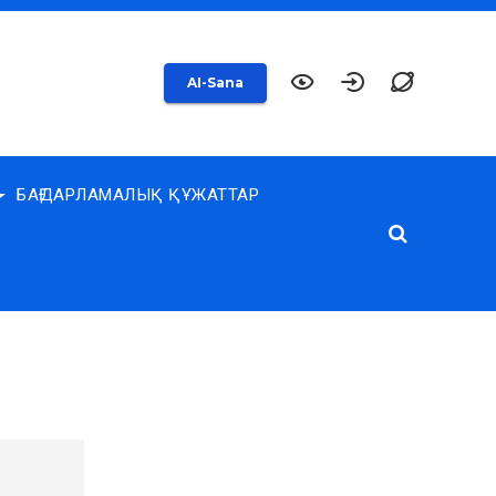
AI-Sana
БАҒДАРЛАМАЛЫҚ ҚҰЖАТТАР