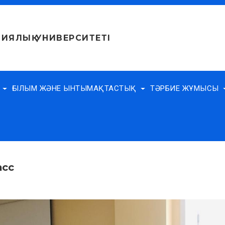
ИЯЛЫҚ УНИВЕРСИТЕТІ
Е
ҒЫЛЫМ ЖӘНЕ ЫНТЫМАҚТАСТЫҚ
ТӘРБИЕ ЖҰМЫСЫ
асс