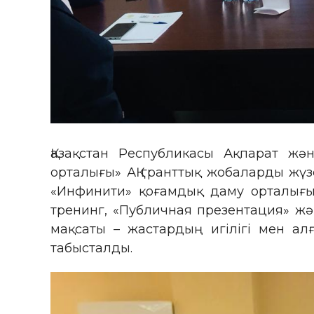
Қазақстан Республикасы Ақпарат жә
орталығы» АҚ гранттық жобаларды жүз
«Инфинити» қоғамдық даму орталығы
тренинг, «Публичная презентация» ж
мақсаты – жастардың игілігі мен а
табысталды.