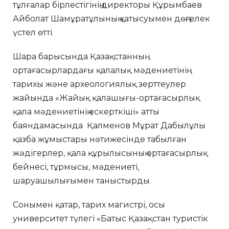
тұлғалар бірлестігінің директоры Құрымбаев
Айболат Шамұратұлының қатысуымен дөңгелек
үстел өтті.
Шара барысында Қазақстанның
ортағасырлардағы қалалық мәдениетінің
тарихы және археологиялық зерттеулер
жайында «Жайық қалашығы-ортағасырлық
қала мәдениетінің ескерткіші» атты
баяндамасында Қалменов Мұрат Дабылұлы
қазба жұмыстары нәтижесінде табылған
жәдігерлер, қала құрылысының ортағасырлық
бейнесі, тұрмысы, мәдениеті,
шаруашылығымен таныстырды.
Сонымен қатар, тарих магистрі, осы
университет түлегі «Батыс Қазақстан туристік