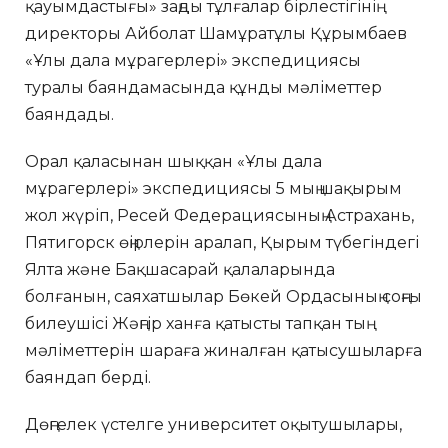
қауымдастығы» заңды тұлғалар бірлестігінің
директоры Айболат Шамұратұлы Құрымбаев
«Ұлы дала мұрагерлері» экспедициясы
туралы баяндамасында құнды мәліметтер
баяндады.
Орал қаласынан шыққан «Ұлы дала
мұрагерлері» экспедиция­сы 5 мың шақырым
жол жүріп, Ре­сей Федерациясының Астрахань,
Пятигорск өңірлерін аралап, Қы­рым түбегіндегі
Ялта және Бақшасарай қалаларында
болғанын, саяхатшылар Бөкей Ордасының соңғы
билеушісі Жәңгір ханға қатысты тапқан тың
мәліметтерін шараға жиналған қатысушыларға
баяндап берді.
Дөңгелек үстелге университет оқытушылары,