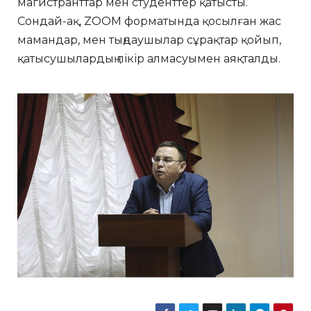
магистранттар мен студенттер қатысты.
Сондай-ақ, ZOOM форматында қосылған жас
мамандар, мен тыңдаушылар сұрақтар қойып,
қатысушылардың пікір алмасуымен аяқталды.