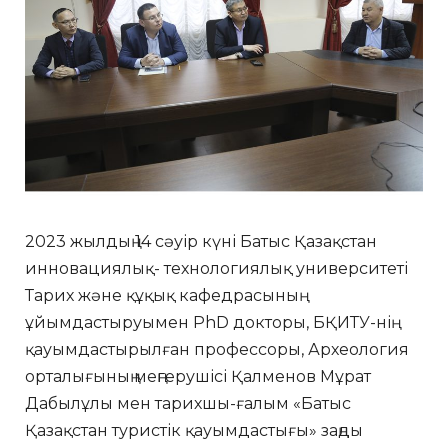
2023 жылдың 14 сәуір күні Батыс Қазақстан
инновациялық- технологиялық университеті
Тарих және құқық кафедрасының
ұйымдастыруымен PhD докторы, БҚИТУ-нің
қауымдастырылған профессоры, Археология
орталығының меңгерушісі Қалменов Мұрат
Дабылұлы мен тарихшы-ғалым «Батыс
Қазақстан туристік қауымдастығы» заңды