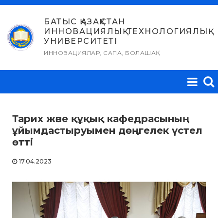
Skip
to
БАТЫС ҚАЗАҚСТАН
ИННОВАЦИЯЛЫҚ-ТЕХНОЛОГИЯЛЫҚ
content
УНИВЕРСИТЕТІ
ИННОВАЦИЯЛАР, САПА, БОЛАШАҚ
Тарих және құқық кафедрасының
ұйымдастыруымен дөңгелек үстел
өтті
17.04.2023