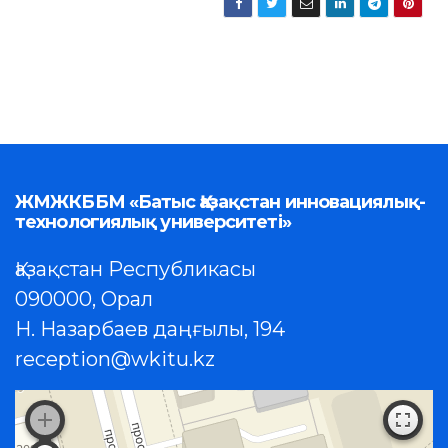
ЖМЖКББМ «Батыс Қазақстан инновациялық-
технологиялық университеті»
Қазақстан Республикасы
090000, Орал
Н. Назарбаев даңғылы, 194
reception@wkitu.kz