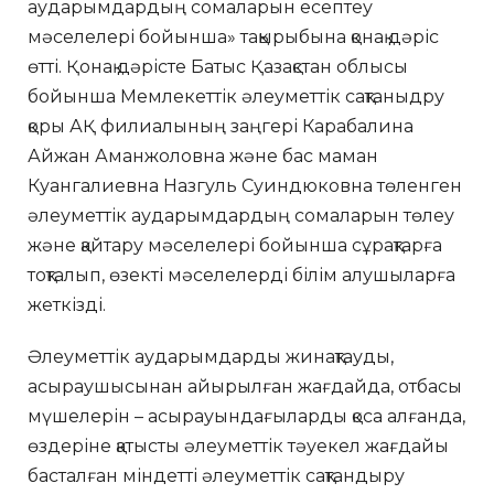
аударымдардың сомаларын есептеу
мәселелері бойынша» тақырыбына қонақ дәріс
өтті. Қонақ дәрісте Батыс Қазақстан облысы
бойынша Мемлекеттік әлеуметтік сақтаныдру
қоры АҚ филиалының заңгері Карабалина
Айжан Аманжоловна және бас маман
Куангалиевна Назгуль Суиндюковна төленген
әлеуметтік аударымдардың сомаларын төлеу
және қайтару мәселелері бойынша сұрақтарға
тоқталып, өзекті мәселелерді білім алушыларға
жеткізді.
Әлеуметтік аударымдарды жинақтауды,
асыраушысынан айырылған жағдайда, отбасы
мүшелерін – асырауындағыларды қоса алғанда,
өздеріне қатысты әлеуметтік тәуекел жағдайы
басталған міндетті әлеуметтік сақтандыру