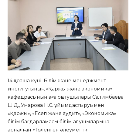
14 қараша күні Білім және менеджмент
институтының «Қаржы және экономика»
кафедрасының аға оқытушылары Салимбаева
Ш.Д., Умарова Н.С. ұйымдастыруымен
«Қаржы», «Есеп және аудит», «Экономика»
білім бағдарламасы білім алушыларына
арналған «Төленген әлеуметтік