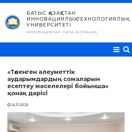
Skip
to
БАТЫС ҚАЗАҚСТАН
ИННОВАЦИЯЛЫҚ-ТЕХНОЛОГИЯЛЫҚ
content
УНИВЕРСИТЕТІ
ИННОВАЦИЯЛАР, САПА, БОЛАШАҚ
«Төленген әлеуметтік
аударымдардың сомаларын
есептеу мәселелері бойынша»
қонақ дәрісі
14.11.2025