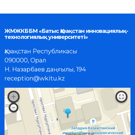
ЖМЖКББМ «Батыс Қазақстан инновациялық-
технологиялық университеті»
Қазақстан Республикасы
090000, Орал
Н. Назарбаев даңғылы, 194
reception@wkitu.kz
Работает на API 2ГИС