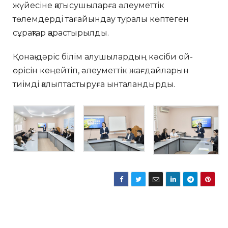
жүйесіне қатысушыларға әлеуметтік
төлемдерді тағайындау туралы көптеген
сұрақтар қарастырылды.
Қонақ дәріс білім алушылардың кәсіби ой-
өрісін кеңейтіп, әлеуметтік жағдайларын
тиімді қалыптастыруға ынталандырды.