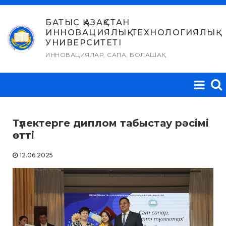
Skip
to
БАТЫС ҚАЗАҚСТАН
ИННОВАЦИЯЛЫҚ-ТЕХНОЛОГИЯЛЫҚ
content
УНИВЕРСИТЕТІ
ИННОВАЦИЯЛАР, САПА, БОЛАШАҚ
Түлектерге диплом табыстау рәсімі
өтті
12.06.2025