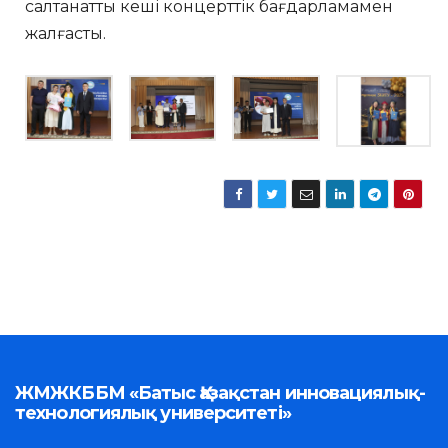
салтанатты кеші концерттік бағдарламамен
жалғасты.
ЖМЖКББМ «Батыс Қазақстан инновациялық-
технологиялық университеті»