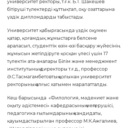
университет ректоры, т.ғ.к. Б.Т. Шакешев
бітіруші түлектерді құттықтап, оқу озаттарына
үздік дипломдарды табыстады.
Университет қабырғасында үздік оқумен
қатар, қоғамдық жұмыстарға белсене
араласып, студенттік өзін-өзі басқару жүйесінің
жұмысын жетілдіруге қосқан үлесі үшін 17
түлектін ата-аналары Білім және менеджмент
институтының директоры т.ғ.д., профессор
Ә.С.Тасмагамбетовтың қолынан университет
ректорының алғыс хатымен марапатталды.
Кеш барысында «Филология, мәдениет және
оқыту әдістемесі» кафедрасының меңгерушісі,
педагогика ғылымдарының кандидаты,
қауымдастырылған профессор М.К.Ажгалиев,