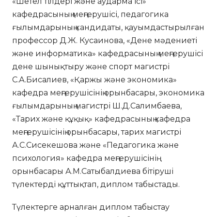
«Шетел тілдері және аударма ісі»
кафедрасының меңгерушісі, педагогика
ғылымдарының кандидаты, қауымдастырылған
профессор Д.Ж. Кусаинова, «Дене мәдениеті
және информатика» кафедрасының меңгерушісі
дене шынықтыру және спорт магистрі
С.А.Бисалиев, «Қаржы және экономика»
кафедра меңгерушісінің орынбасары, экономика
ғылымдарының магистрі Ш.Д.Салимбаева,
«Тарих және құқық» кафедрасының кафедра
меңгерушісінің орынбасары, тарих магистрі
А.С.Сисекешова және «Педагогика және
психология» кафедра меңгерушісінің
орынбасары А.М.Сатыбалдиева бітіруші
түлектерді құттықтап, диплом табыстады.
Түлектерге арналған диплом табыстау