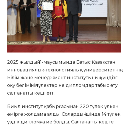
2025 жылдың 11-маусымында Батыс Қазақстан
инновациялық-технологиялық университетінің
Білім және менеджмент институтының күндізгі
оқу бөлімінің түлектеріне дипломдар табыс ету
салтанатты кеші өтті.
Биыл институт қабырғасынан 220 түлек үлкен
өмірге жолдама алды. Солардың ішінде 14 түлек
үздік дипломға ие болды. Салтанатты кеште