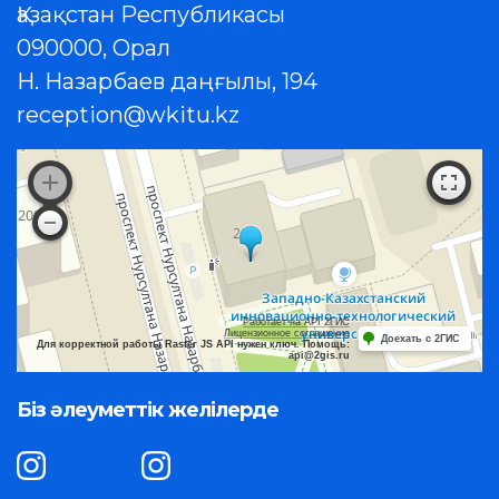
Қазақстан Республикасы
090000, Орал
Н. Назарбаев даңғылы, 194
reception@wkitu.kz
Работает на API 2ГИС
Лицензионное соглашение
Доехать с 2ГИС
Для корректной работы Raster JS API нужен ключ. Помощь:
api@2gis.ru
Біз әлеуметтік желілерде