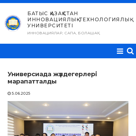
Skip
to
БАТЫС ҚАЗАҚСТАН
ИННОВАЦИЯЛЫҚ-ТЕХНОЛОГИЯЛЫҚ
content
УНИВЕРСИТЕТІ
ИННОВАЦИЯЛАР, САПА, БОЛАШАҚ
Универсиада жүлдегерлері
марапатталды
5.06.2025