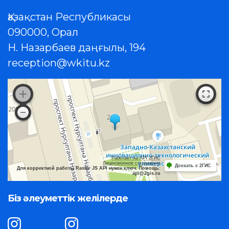
Қазақстан Республикасы
090000, Орал
Н. Назарбаев даңғылы, 194
reception@wkitu.kz
Работает на API 2ГИС
Лицензионное соглашение
Доехать с 2ГИС
Для корректной работы Raster JS API нужен ключ. Помощь:
api@2gis.ru
Біз әлеуметтік желілерде