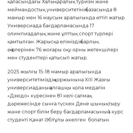
қаласындағы Халықаралық туризм және
меймандостық университетінің базасында 8
мамыр мен 16 маусым аралығында өттіп жатыр.
Универсиада бағдарламасында 17
олимпиадалық және ұлттық спорт түрлері
қамтылған. Жарысқа еліміздің барлық
өңірлерінен 76 жоғары оқу орны жетекшілері
мен студенттері қатысып жатыр.
2025 жылғы 15-18 мамыр аралығында
университетіміздің қоржынына XIII Жазғы
универсиаданың алғашқы қола медалін
«Дзюдо» күресінен 81 келі салмақ
дәрежесінде сынға түскен Дене шынықтыру
және спорт білім беру бағдарламасының 1-курс
студенті Қанат Әбітұлы әкелген болатын.