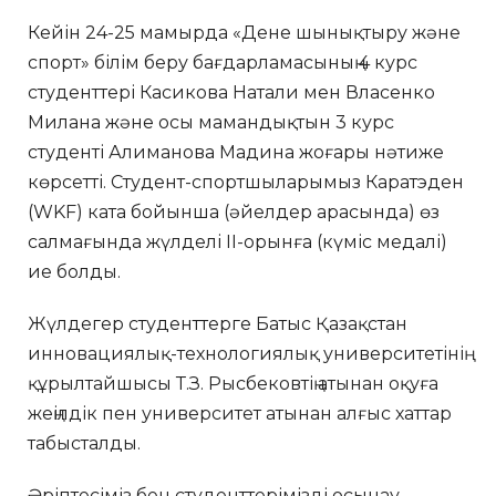
Кейін 24-25 мамырда «Дене шынықтыру және
спорт» білім беру бағдарламасының 4 курс
студенттері Касикова Натали мен Власенко
Милана және осы мамандықтын 3 курс
студенті Алиманова Мадина жоғары нәтиже
көрсетті. Студент-спортшыларымыз Каратэден
(WKF) ката бойынша (әйелдер арасында) өз
салмағында жүлделі II-орынға (күміс медалі)
ие болды.
Жүлдегер студенттерге Батыс Қазақстан
инновациялық-технологиялық университетінің
құрылтайшысы Т.З. Рысбековтің атынан оқуға
жеңілдік пен университет атынан алғыс хаттар
табысталды.
Әріптесіміз бен студенттерімізді осынау