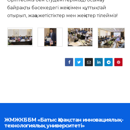
байрақты бәсекедегі жеңісімен құттықтай
отырып, жаңа жетістіктер мен жеңістер тілейміз!
ЖМЖКББМ «Батыс Қазақстан инновациялық-
технологиялық университеті»