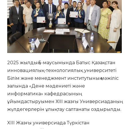
2025 жылдың 5-маусымында Батыс Қазақстан
инновациялық-технологиялық университеті
Білім және менеджмент институтының мәжіліс
залында «Дене мәдениеті және
информатика» кафедрасының
ұйымдастыруымен ХІІІ жазғы Универсиаданың
жүлдегерлерін ұлықтау салтанаты оздырылды.
XIII Жазғы универсиада Түркістан