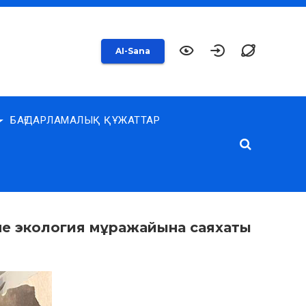
AI-Sana
БАҒДАРЛАМАЛЫҚ ҚҰЖАТТАР
не экология мұражайына саяхаты