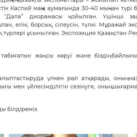
ың ең қызықты экспонаттары – жойылып кеткен 
үстік Каспий маңы аумағында 30-40 мыңнан түрі 
н “Дала” диорамасы қойылған. Үшінші за
ан, елік, борсық, сілеусін, түлкі. Мұражай эк
ық түрлері ұсынылған. Экспозиция Қазақстан Р
ің, табиғатын жақсы көруі және біздің байл
алыптастыруда үлкен рөл атқарады, оның на
лығы мен үйлесімділігін сезінуге, оның шығар
 білдіреміз.