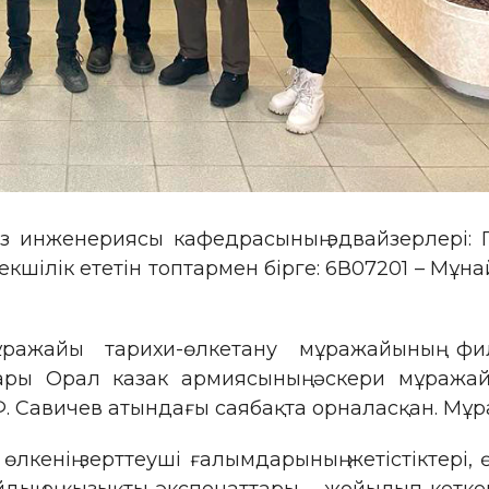
 инженериясы кафедрасының эдвайзерлері: Г. 
шілік ететін топтармен бірге: 6В07201 – Мұна
мұражайы тарихи-өлкетану мұражайының 
ары Орал казак армиясының әскери мұражай
. Савичев атындағы саябақта орналасқан. Мұра
лкенің зерттеуші ғалымдарының жетістіктері, 