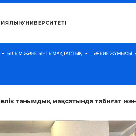
ИЯЛЫҚ УНИВЕРСИТЕТІ
Е
ҒЫЛЫМ ЖӘНЕ ЫНТЫМАҚТАСТЫҚ
ТӘРБИЕ ЖҰМЫСЫ
иелік танымдық мақсатында табиғат жә