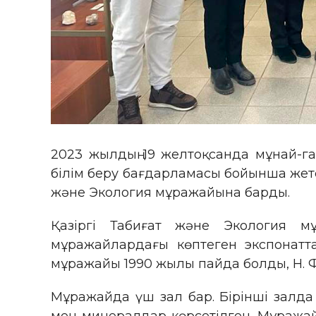
2023 жылдың 19 желтоқсанда мұнай-газ
білім беру бағдарламасы бойынша жетек
және Экология мұражайына барды.
Қазіргі Табиғат және Экология 
мұражайлардағы көптеген экспонатт
мұражайы 1990 жылы пайда болды, Н. Ф
Мұражайда үш зал бар. Бірінші залда ө