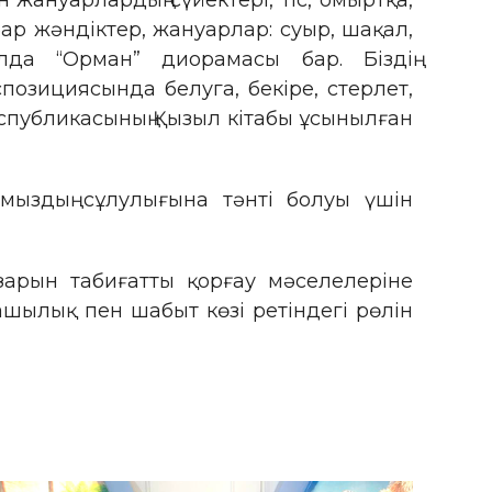
жануарлардың сүйектері, тіс, омыртқа,
бар жәндіктер, жануарлар: суыр, шақал,
лда “Орман” диорамасы бар. Біздің
спозициясында белуга, бекіре, стерлет,
еспубликасының Қызыл кітабы ұсынылған
ығымыздың сұлулығына тәнті болуы үшін
зарын табиғатты қорғау мәселелеріне
машылық пен шабыт көзі ретіндегі рөлін