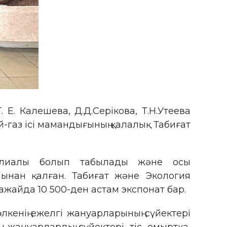
Е. Калешева, Д.Д.Серікова, Т.Н.Утеева
й-газ ісі мамандығының қалалық Табиғат
филиалы болып табылады және осы
ынан қалған. Табиғат және Экология
жайда 10 500-ден астам экспонат бар.
өлкенің ежелгі жануарларының сүйектері