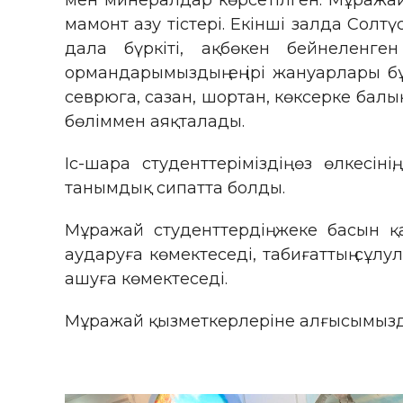
мен минералдар көрсетілген. Мұражайд
мамонт азу тістері. Екінші залда Солт
дала бүркіті, ақбөкен бейнеленге
ормандарымыздың ең ірі жануарлары бұл
севрюга, сазан, шортан, көксерке бал
бөліммен аяқталады.
Іс-шара студенттеріміздің өз өлкесін
танымдық сипатта болды.
Мұражай студенттердің жеке басын қ
аударуға көмектеседі, табиғаттың сұлу
ашуға көмектеседі.
Мұражай қызметкерлеріне алғысымызды