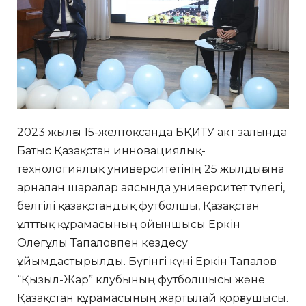
2023 жылғы 15-желтоқсанда БҚИТУ акт залында
Батыс Қазақстан инновациялық-
технологиялық университетінің 25 жылдығына
арналған шаралар аясында университет түлегі,
белгілі қазақстандық футболшы, Қазақстан
ұлттық құрамасының ойыншысы Еркін
Олегұлы Тапаловпен кездесу
ұйымдастырылды. Бүгінгі күні Еркін Тапалов
“Қызыл-Жар” клубының футболшысы және
Қазақстан құрамасының жартылай қорғаушысы.