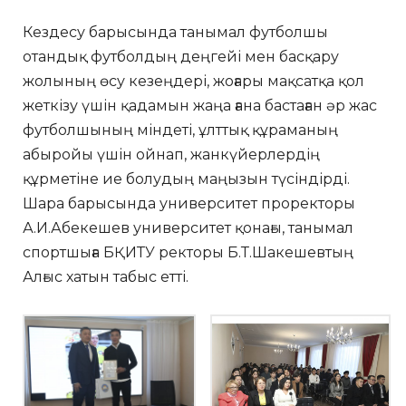
Кездесу барысында танымал футболшы
отандық футболдың деңгейі мен басқару
жолының өсу кезеңдері, жоғары мақсатқа қол
жеткізу үшін қадамын жаңа ғана бастаған әр жас
футболшының міндеті, ұлттық құраманың
абыройы үшін ойнап, жанкүйерлердің
құрметіне ие болудың маңызын түсіндірді.
Шара барысында университет проректоры
А.И.Абекешев университет қонағы, танымал
спортшыға БҚИТУ ректоры Б.Т.Шакешевтың
Алғыс хатын табыс етті.