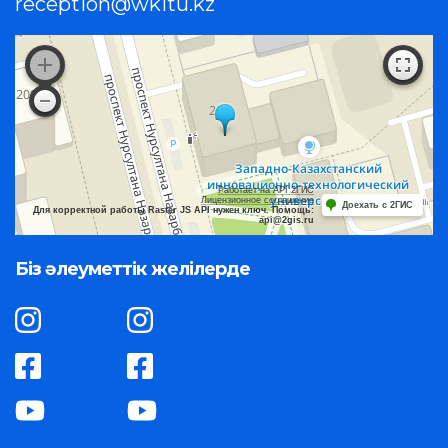
reception@wkitu.kz
Работает на API 2ГИС
Лицензионное соглашение
Доехать с 2ГИС
Для корректной работы Raster JS API нужен ключ. Помощь:
api@2gis.ru
Біз әлеуметтік желілерде