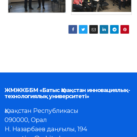
ЖМЖКББМ «Батыс Қазақстан инновациялық-
технологиялық университеті»
Қазақстан Республикасы
090000, Орал
Н. Назарбаев даңғылы, 194