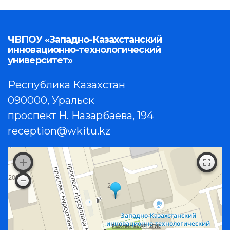
ЧВПОУ «Западно-Казахстанский
инновационно-технологический
университет»
Республика Казахстан
090000, Уральск
проспект Н. Назарбаева, 194
reception@wkitu.kz
Работает на API 2ГИС