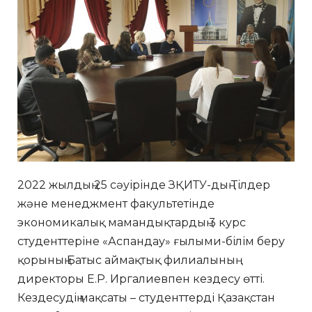
2022 жылдың 25 сәуірінде ЗҚИТУ-дың Тілдер
және менеджмент факультетінде
экономикалық мамандықтардың 3 курс
студенттеріне «Аспандау» ғылыми-білім беру
қорының Батыс аймақтық филиалының
директоры Е.Р. Иргалиевпен кездесу өтті.
Кездесудің мақсаты – студенттерді Қазақстан