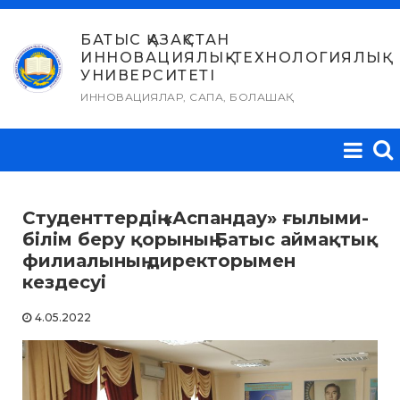
Skip
to
БАТЫС ҚАЗАҚСТАН
ИННОВАЦИЯЛЫҚ-ТЕХНОЛОГИЯЛЫҚ
content
УНИВЕРСИТЕТІ
ИННОВАЦИЯЛАР, САПА, БОЛАШАҚ
Студенттердің «Аспандау» ғылыми-
білім беру қорының Батыс аймақтық
филиалының директорымен
кездесуі
4.05.2022