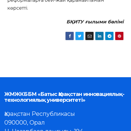
реформаларға бей-жай қарамайтынын
көрсетті.
БҚИТУ ғылыми бөлімі
ЖМЖКББМ «Батыс Қазақстан инновациялық-
технологиялық университеті»
Қазақстан Республикасы
090000, Орал