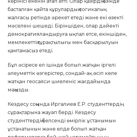
көрінісі екенін атап өтті. Олар қазірдің өзінде
басталған қайта құрулардың логикалық
жалғасы ретінде әрекет етеді және екі өзекті
мәселені шешеді. Біріншіден, олар дәйекті
демократияландыруға ықпал етсе, екіншіден,
мемлекеттің тұрақтылығы мен басқарылуын
қамтамасыз етеді.
Бұл әсіресе ел ішінде болып жатқан іргелі
әлеуметтік өзгерістер, сондай-ақ өсіп келе
жатқан геосаяси шиеленіс жағдайында
маңызды.
Кездесу соңында Иргалиев Е.Р. студенттердің
сұрақтарына жауап берді. Кездесу
студенттердің белсенді өмірлік ұстанымын
ұстанатынын және елде болып жатқан