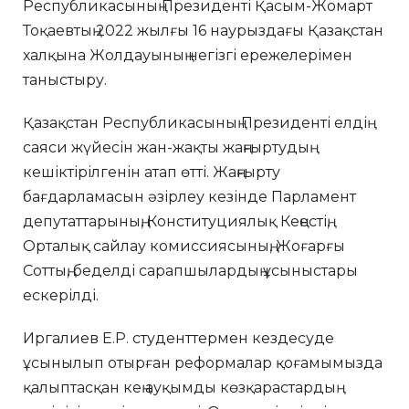
Республикасының Президенті Қасым-Жомарт
Тоқаевтың 2022 жылғы 16 наурыздағы Қазақстан
халқына Жолдауының негізгі ережелерімен
таныстыру.
Қазақстан Республикасының Президенті елдің
саяси жүйесін жан-жақты жаңғыртудың
кешіктірілгенін атап өтті. Жаңғырту
бағдарламасын әзірлеу кезінде Парламент
депутаттарының, Конституциялық Кеңестің,
Орталық сайлау комиссиясының, Жоғарғы
Соттың, беделді сарапшылардың ұсыныстары
ескерілді.
Иргалиев Е.Р. студенттермен кездесуде
ұсынылып отырған реформалар қоғамымызда
қалыптасқан кең ауқымды көзқарастардың