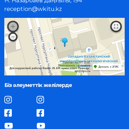
Н. Назарбаев даңғылы, 194
reception@wkitu.kz
Работает на API 2ГИС
Лицензионное соглашение
Доехать с 2ГИС
Для корректной работы Raster JS API нужен ключ. Помощь:
api@2gis.ru
Біз әлеуметтік желілерде