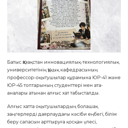
Батыс Қазақстан инновациялық-технологиялық
университетінің Құқық кафедрасының
профессор-оқытушылар құрамына ЮР-41 және
ЮР-45 топтарының студенттері мен ата-
аналары атынан алғыс хат табысталды.
Алғыс хатта оқытушылардың болашақ
заңгерлерді даярлаудағы кәсіби еңбегі, білім
беру сапасын арттыруға қосқан үлесі,