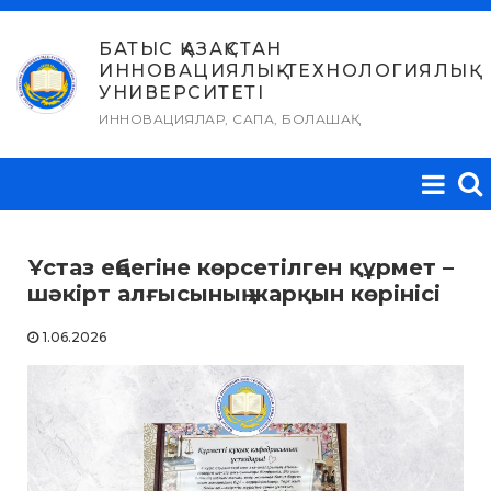
Skip
to
БАТЫС ҚАЗАҚСТАН
ИННОВАЦИЯЛЫҚ-ТЕХНОЛОГИЯЛЫҚ
content
УНИВЕРСИТЕТІ
ИННОВАЦИЯЛАР, САПА, БОЛАШАҚ
Ұстаз еңбегіне көрсетілген құрмет –
шәкірт алғысының жарқын көрінісі
1.06.2026