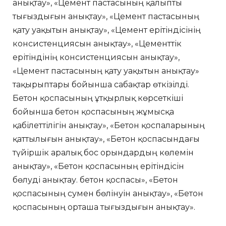
анықтау», «Цемент пастасының қалыпты
тығыздығын анықтау», «Цемент пастасының
қату уақытын анықтау», «Цемент ерітіндісінің
консистенциясын анықтау», «Цементтік
ерітіндінің консистенциясын анықтау»,
«Цемент пастасының қату уақытын анықтау»
тақырыптары бойынша сабақтар өткізілді.
Бетон қоспасының ұтқырлық көрсеткіші
бойынша бетон қоспасының жұмысқа
қабілеттілігін анықтау», «Бетон қоспаларының
қаттылығын анықтау», «Бетон қоспасындағы
түйіршік аралық бос орындардың көлемін
анықтау», «Бетон қоспасының ерітіндісін
бөлуді анықтау. бетон қоспасы», «Бетон
қоспасының сумен бөлінуін анықтау», «Бетон
қоспасының орташа тығыздығын анықтау».