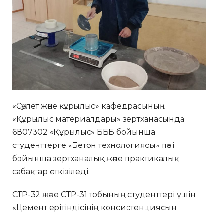
«Сәулет және құрылыс» кафедрасының
«Құрылыс материалдары» зертханасында
6В07302 «Құрылыс» БББ бойынша
студенттерге «Бетон технологиясы» пәні
бойынша зертханалық және практикалық
сабақтар өткізіледі.
СТР-32 және СТР-31 тобының студенттері үшін
«Цемент ерітіндісінің консистенциясын