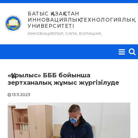
Skip
to
БАТЫС ҚАЗАҚСТАН
ИННОВАЦИЯЛЫҚ-ТЕХНОЛОГИЯЛЫҚ
content
УНИВЕРСИТЕТІ
ИННОВАЦИЯЛАР, САПА, БОЛАШАҚ
«Құрылыс» БББ бойынша
зертханалық жұмыс жүргізілуде
13.11.2023