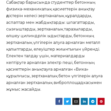
Сабақтар барысында студенттер бетонның
физика-механикалық қасиеттерін анықтау
әдістерін келесі зертханалық құралдарды,
аспаптар мен жабдықтарды: шпагаттарды,
сызғыштарды, зертханалық таразыларды,
өлшеу цилиндрлік ыдыстарды, бетонның
зертханалық үлгілерін алуға арналған металл
қалыптарды, елеуіштер жиынтығын үйренді.
Електен талдау үшін, материалдарды
кептіруге арналған электр пеші, бетонның
қасиеттерін анықтауға арналған «Вика»
құрылғысы, зертханалық бетон үлгілерін алуға
арналған зертханалық виброплощадкасымен
жұмыс жасайды.