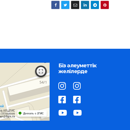
Біз әлеуметтік
желілерде
на API 2ГИС
 соглашение
Доехать с 2ГИС
api@2gis.ru