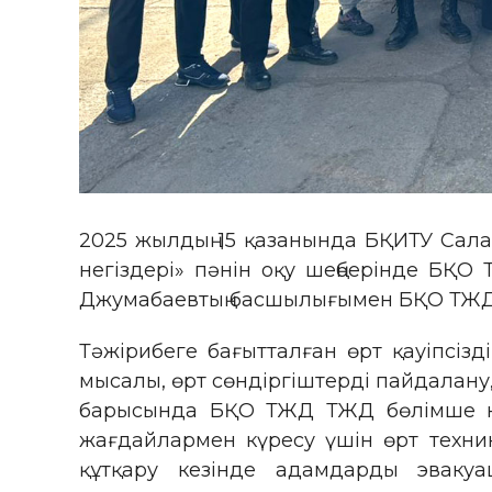
2025 жылдың 15 қазанында БҚИТУ Салал
негіздері» пәнін оқу шеңберінде БҚО
Джумабаевтың басшылығымен БҚО ТЖД 
Тәжірибеге бағытталған өрт қауіпсізд
мысалы, өрт сөндіргіштерді пайдалану
барысында БҚО ТЖД ТЖД бөлімше ком
жағдайлармен күресу үшін өрт техник
құтқару кезінде адамдарды эвакуа