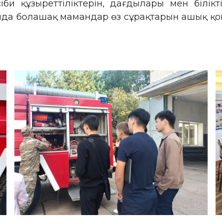
 құзыреттіліктерін, дағдылары мен білікті
ында болашақ мамандар өз сұрақтарын ашық қ