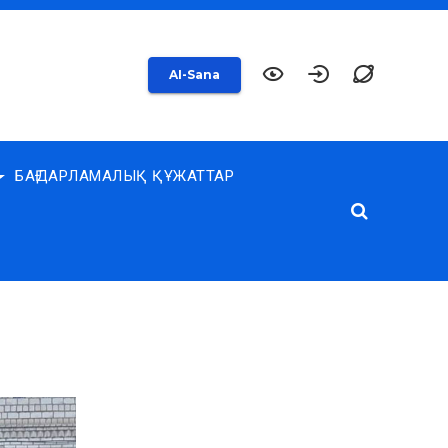
AI-Sana
БАҒДАРЛАМАЛЫҚ ҚҰЖАТТАР