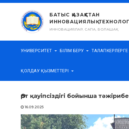
Skip
to
БАТЫС ҚАЗАҚСТАН
content
ИННОВАЦИЯЛЫҚ-ТЕХНОЛОГ
ИННОВАЦИЯЛАР, САПА, БОЛАШАҚ
УНИВЕРСИТЕТ
БІЛІМ БЕРУ
ТАЛАПКЕРЛЕРГ
ҚОЛДАУ ҚЫЗМЕТТЕРІ
Өрт қауіпсіздігі бойынша тәжіриб
16.09.2025