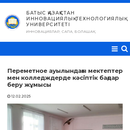
Skip
to
БАТЫС ҚАЗАҚСТАН
ИННОВАЦИЯЛЫҚ-ТЕХНОЛОГИЯЛЫҚ
content
УНИВЕРСИТЕТІ
ИННОВАЦИЯЛАР, САПА, БОЛАШАҚ
Переметное ауылындағы мектептер
мен колледждерде кәсіптік бағдар
беру жұмысы
12.02.2025