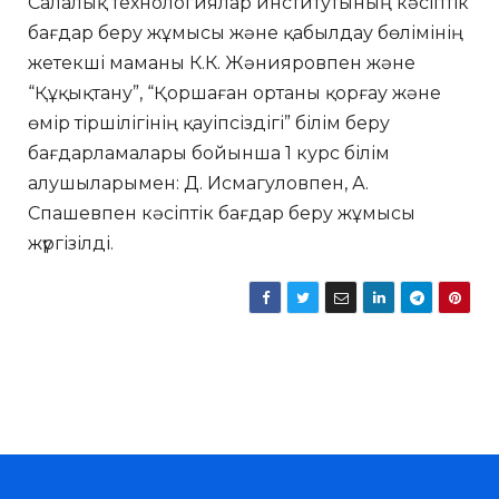
Салалық технологиялар институтының кәсіптік
бағдар беру жұмысы және қабылдау бөлімінің
жетекші маманы К.К. Жәнияровпен және
“Құқықтану”, “Қоршаған ортаны қорғау және
өмір тіршілігінің қауіпсіздігі” білім беру
бағдарламалары бойынша 1 курс білім
алушыларымен: Д. Исмагуловпен, А.
Спашевпен кәсіптік бағдар беру жұмысы
жүргізілді.