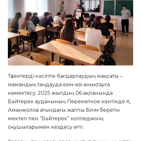
Түлектерді кәсіптік бағдарлаудың мақсаты –
мамандық таңдауда өзін-өзі анықтауға
көмектесу. 2025 жылдың 06 ақпанында
Бәйтерек ауданының Переметное кентінде Қ.
Аманжолов атындағы жалпы білім беретін
мектеп пен “Бәйтерек” колледжінің
оқушыларымен кездесу өтті.