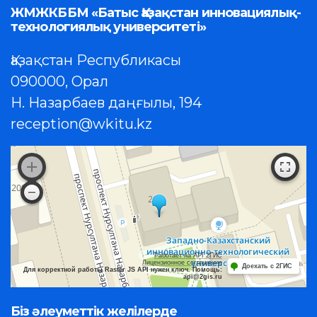
ЖМЖКББМ «Батыс Қазақстан инновациялық-
технологиялық университеті»
Қазақстан Республикасы
090000, Орал
Н. Назарбаев даңғылы, 194
reception@wkitu.kz
Работает на API 2ГИС
Лицензионное соглашение
Доехать с 2ГИС
Для корректной работы Raster JS API нужен ключ. Помощь:
api@2gis.ru
Біз әлеуметтік желілерде