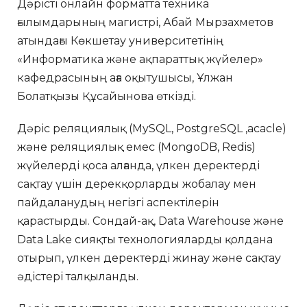
Дәрісті онлайн форматта техника
ғылымдарының магистрі, Абай Мырзахметов
атындағы Көкшетау университетінің
«Информатика және ақпараттық жүйелер»
кафедрасының аға оқытушысы, Ұлжан
Болатқызы Құсайынова өткізді.
Дәріс реляциялық (MySQL, PostgreSQL ,acacle)
және реляциялық емес (MongoDB, Redis)
жүйелерді қоса алғанда, үлкен деректерді
сақтау үшін дерекқорларды жобалау мен
пайдаланудың негізгі аспектілерін
қарастырды. Сондай-ақ, Data Warehouse және
Data Lake сияқты технологияларды қолдана
отырып, үлкен деректерді жинау және сақтау
әдістері талқыланды.