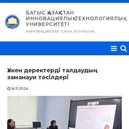
Skip
to
БАТЫС ҚАЗАҚСТАН
ИННОВАЦИЯЛЫҚ-ТЕХНОЛОГИЯЛЫҚ
content
УНИВЕРСИТЕТІ
ИННОВАЦИЯЛАР, САПА, БОЛАШАҚ
Үлкен деректерді талдаудың
заманауи тәсілдері
14.11.2024