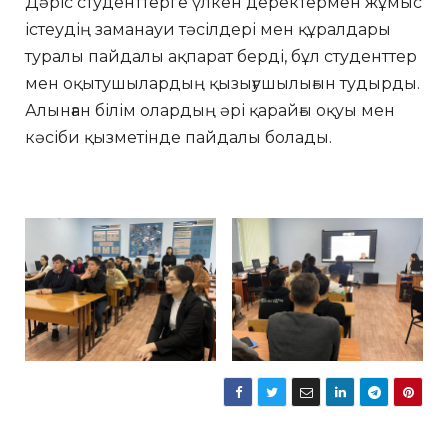
Дәріс студенттерге үлкен деректермен жұмыс
істеудің заманауи тәсілдері мен құралдары
туралы пайдалы ақпарат берді, бұл студенттер
мен оқытушылардың қызығушылығын тудырды.
Алынған білім олардың әрі қарайғы оқуы мен
кәсіби қызметінде пайдалы болады.