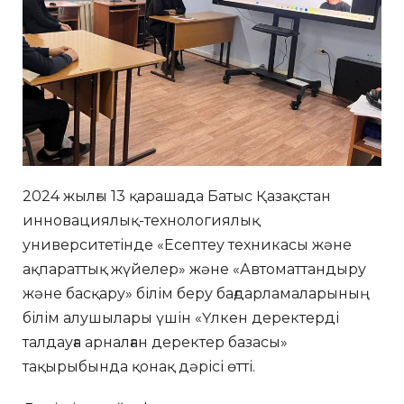
2024 жылғы 13 қарашада Батыс Қазақстан
инновациялық-технологиялық
университетінде «Есептеу техникасы және
ақпараттық жүйелер» және «Автоматтандыру
және басқару» білім беру бағдарламаларының
білім алушылары үшін «Үлкен деректерді
талдауға арналған деректер базасы»
тақырыбында қонақ дәрісі өтті.