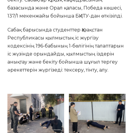
базасында және Орал қаласы, Победа көшесі,
137/1 мекенжайы бойынша БҚИТУ-дан өткізілді.
Сабақ барысында студенттер Қазақстан
Республикасы қылмыстық іс жүргізу
кодексінің 196-бабының 1-бөлігінің талаптарын
іс жүзінде орындайды, қылмыстың іздерін
анықтау және бекіту бойынша шұғыл тергеу
әрекеттерін жүргізеді: тексеру, тінту, алу.