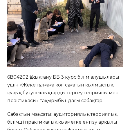
6В04202 Құқықтану ББ 3 курс білім алушылары
үшін «Жеке тұлғаға қол сұғатын қылмыстық
құқық бұзушылықтарды тергеу теориясы мен
практикасы» тақырыбындағы сабақтар.
Сабақтың мақсаты: аудиториялық теориялық
білімді практикалық қызметке енгізу арқылы
бекіту. Сабақтар құқық кафедрасының