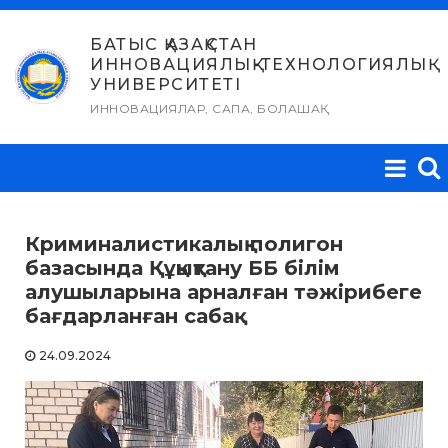
Skip
to
БАТЫС ҚАЗАҚСТАН
ИННОВАЦИЯЛЫҚ-ТЕХНОЛОГИЯЛЫҚ
content
УНИВЕРСИТЕТІ
ИННОВАЦИЯЛАР, САПА, БОЛАШАҚ
Криминалистикалық полигон
базасында Құқықтану ББ білім
алушыларына арналған тәжірибеге
бағдарланған сабақ
24.09.2024