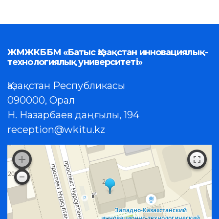
ЖМЖКББМ «Батыс Қазақстан инновациялық-
технологиялық университеті»
Қазақстан Республикасы
090000, Орал
Н. Назарбаев даңғылы, 194
reception@wkitu.kz