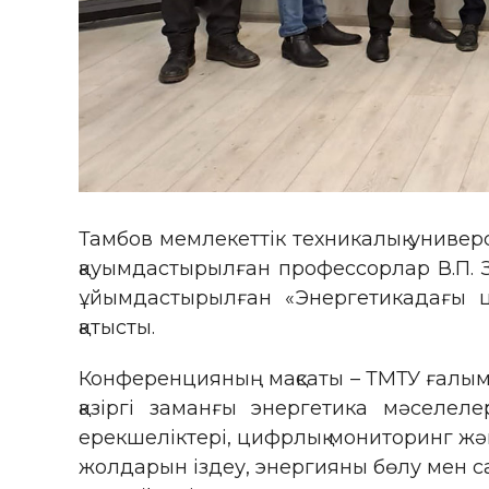
Тамбов мемлекеттік техникалық униве
қауымдастырылған профессорлар В.П. За
ұйымдастырылған «Энергетикадағы ц
қатысты.
Конференцияның мақсаты – ТМТУ ғалым
қазіргі заманғы энергетика мәселел
ерекшеліктері, цифрлық мониторинг жә
жолдарын іздеу, энергияны бөлу мен с