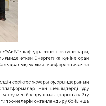
ен «ЭАиВТ» кафедрасының оқытушылары,
ралығында өткен Энергетика күніне орай
Халықаралық ғылыми конференциясына
лдің серіктес жоғары оқу орындарының
ық платформалар мен шешімдерді құру
н ұстау мен басқару шығындарын азайту
нергия жүйелерін оңтайландыру бойынша