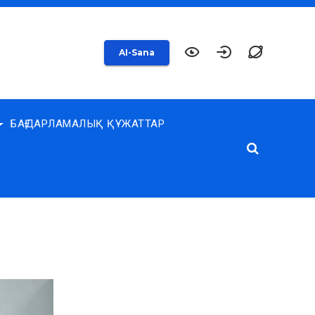
AI-Sana
БАҒДАРЛАМАЛЫҚ ҚҰЖАТТАР