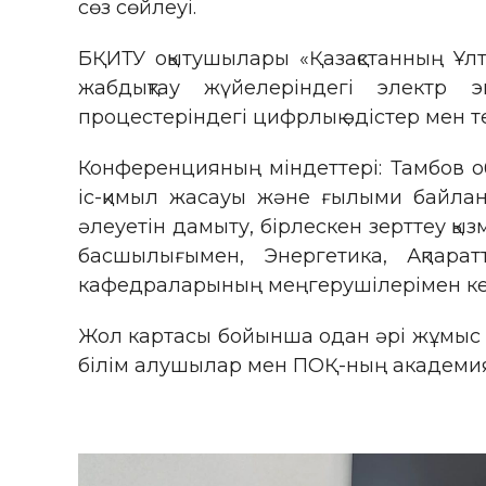
сөз сөйлеуі.
БҚИТУ оқытушылары «Қазақстанның Ұлт
жабдықтау жүйелеріндегі электр э
процестеріндегі цифрлық әдістер мен
Конференцияның міндеттері: Тамбов 
іс-қимыл жасауы және ғылыми байлан
әлеуетін дамыту, бірлескен зерттеу қыз
басшылығымен, Энергетика, Ақпарат
кафедраларының меңгерушілерімен кез
Жол картасы бойынша одан әрі жұмыс ж
білім алушылар мен ПОҚ-ның академиялы