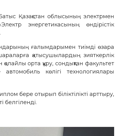
«Батыс Қазақстан облысының электрмен
Электр энергетикасының өндірістік
.
ындарының ғалымдарымен тиімді өзара
шараларға қатысушылардың зияткерлік
 қолайлы орта құру, сондықтан факультет
е автомобиль көлігі технологиялары
лом бере отырып біліктілікті арттыру,
і белгіленді.