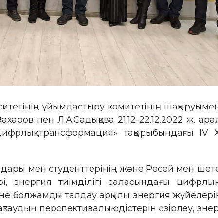
рситетінің ұйымдастыру комитетінің шақыруым
харов пен Л.А.Садықова 21.12-22.12.2022 ж. а
ифрлық трансформация» тақырыбындағы IV 
дары мен студенттерінің және Ресей мен шете
ері, энергия тиімділігі саласындағы цифрл
не болжамды талдау арқылы энергия жүйелері
ақтаудың перспективалық әдістерін әзірлеу, э