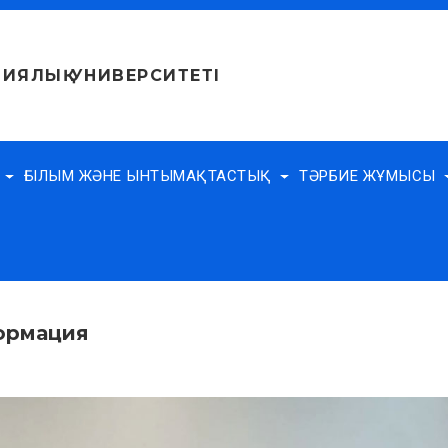
ИЯЛЫҚ УНИВЕРСИТЕТІ
Е
ҒЫЛЫМ ЖӘНЕ ЫНТЫМАҚТАСТЫҚ
ТӘРБИЕ ЖҰМЫСЫ
ормация