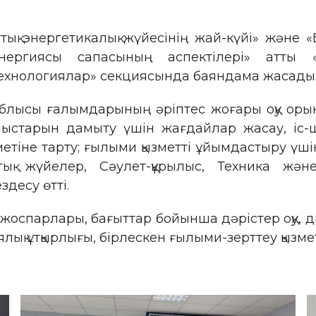
тық энергетикалық жүйесінің жай-күйі» және 
нергиясы сапасының аспектілері» атты «
 технологиялар» секциясында баяндама жасады
облысы ғалымдарының әріптес жоғары оқу ор
ыстарын дамыту үшін жағдайлар жасау, іс-
метіне тарту; ғылыми қызметті ұйымдастыру үшін
тық жүйелер, Сәулет-құрылыс, Техника жән
десу өтті.
оспарлары, бағыттар бойынша дәрістер оқу, дип
қ ұтқырлығы, бірлескен ғылыми-зерттеу қызмет