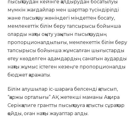
пысықтаудан кейінге қалдырудан босатылуы
мүмкін жағдайлар мен шарттар түсіндірілді
және пысықтау жөніндегі міндеттен босату,
мемлекеттік білім беру тапсырысы бойынша
оларды нақты оқыту уақытын пысықтаудың
пропорционалдылығы, мемлекеттік білім беру
тапсырысы бойынша жұмсалған шығыстарды
өтеу көзделген адамдардың санатын аударды
нақты жұмыс істеген кезеңге пропорционалды
бюджет қаражаты.
Білім алушылар іс-шараға белсенді қатысып,
“қаржы орталығы” АҚ жетекші маманы Ақзира
Серікқалиге грантты пысықтауға қатысты сұрақтар
қойды, оған нақты жауаптар алды.