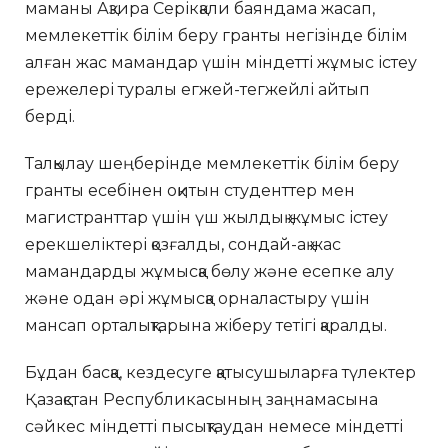
маманы Ақзира Серікқали баяндама жасап,
мемлекеттік білім беру гранты негізінде білім
алған жас мамандар үшін міндетті жұмыс істеу
ережелері туралы егжей-тегжейлі айтып
берді.
Талқылау шеңберінде мемлекеттік білім беру
гранты есебінен оқитын студенттер мен
магистранттар үшін үш жылдық жұмыс істеу
ерекшеліктері қозғалды, сондай-ақ жас
мамандарды жұмысқа бөлу және есепке алу
және одан әрі жұмысқа орналастыру үшін
мансап орталықтарына жіберу тетігі қаралды.
Бұдан басқа, кездесуге қатысушыларға түлектер
Қазақстан Республикасының заңнамасына
сәйкес міндетті пысықтаудан немесе міндетті