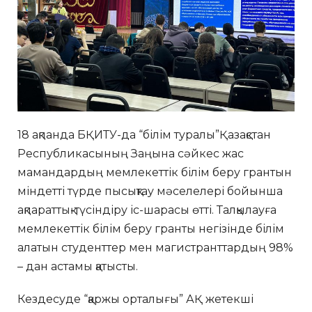
18 ақпанда БҚИТУ-да “білім туралы”Қазақстан
Республикасының Заңына сәйкес жас
мамандардың мемлекеттік білім беру грантын
міндетті түрде пысықтау мәселелері бойынша
ақпараттық-түсіндіру іс-шарасы өтті. Талқылауға
мемлекеттік білім беру гранты негізінде білім
алатын студенттер мен магистранттардың 98%
– дан астамы қатысты.
Кездесуде “қаржы орталығы” АҚ жетекші