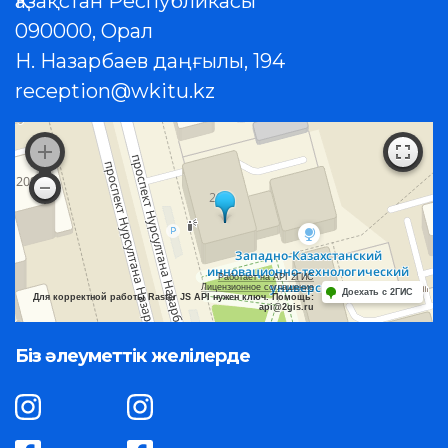
Қазақстан Республикасы
090000, Орал
Н. Назарбаев даңғылы, 194
reception@wkitu.kz
Работает на API 2ГИС
Лицензионное соглашение
Доехать с 2ГИС
Для корректной работы Raster JS API нужен ключ. Помощь:
api@2gis.ru
Біз әлеуметтік желілерде