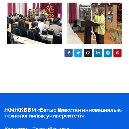
ЖМЖКББМ «Батыс Қазақстан инновациялық-
технологиялық университеті»