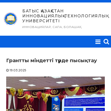
Skip
to
БАТЫС ҚАЗАҚСТАН
ИННОВАЦИЯЛЫҚ-ТЕХНОЛОГИЯЛЫҚ
content
УНИВЕРСИТЕТІ
ИННОВАЦИЯЛАР, САПА, БОЛАШАҚ
Грантты міндетті түрде пысықтау
19.03.2025