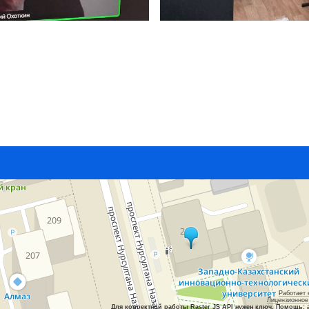
Работает 
Лицензионное
Для корректной работы Raster JS API нужен ключ. Помощь: 