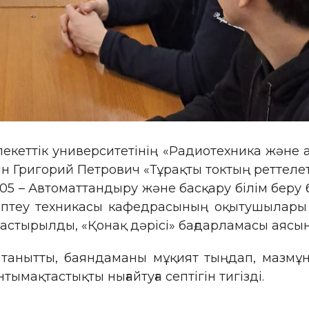
кеттік университетінің «Радиотехника және 
 Григорий Петрович «Тұрақты токтың реттеле
7105 – Автоматтандыру және басқару білім бер
ептеу техникасы кафедрасының оқытушылары
стырылды, «Қонақ дәрісі» бағдарламасы аясынд
танытты, баяндаманы мұқият тыңдап, мазмұн
ымақтастықты нығайтуға септігін тигізді.