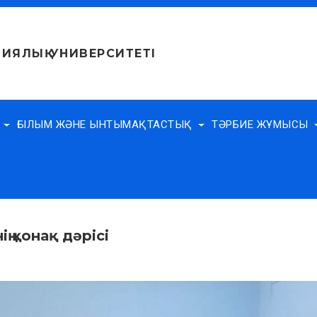
ИЯЛЫҚ УНИВЕРСИТЕТІ
Е
ҒЫЛЫМ ЖӘНЕ ЫНТЫМАҚТАСТЫҚ
ТӘРБИЕ ЖҰМЫСЫ
ң қонақ дәрісі