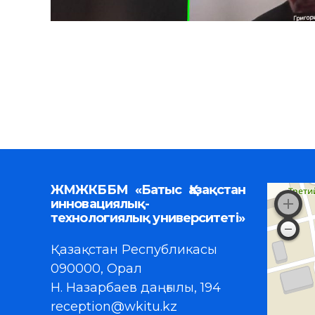
ЖМЖКББМ «Батыс Қазақстан
инновациялық-
технологиялық университеті»
Қазақстан Республикасы
090000, Орал
Н. Назарбаев даңғылы, 194
reception@wkitu.kz