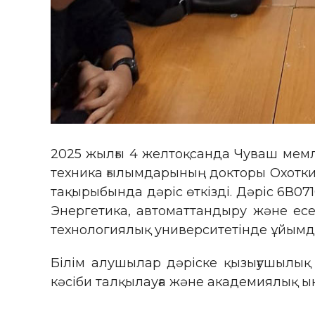
2025 жылғы 4 желтоқсанда Чуваш мемле
техника ғылымдарының докторы Охоткин
тақырыбында дәріс өткізді. Дәріс 6В0
Энергетика, автоматтандыру және ес
технологиялық университетінде ұйымда
Білім алушылар дәріске қызығушылық 
кәсіби талқылауға және академиялық ынт