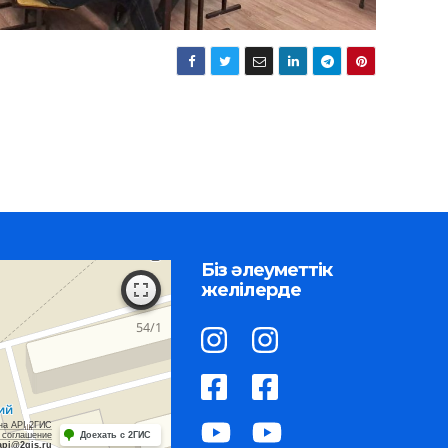
Біз әлеуметтік
желілерде
на API 2ГИС
 соглашение
Доехать с 2ГИС
api@2gis.ru