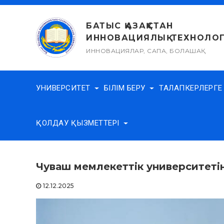
Skip
to
БАТЫС ҚАЗАҚСТАН
content
ИННОВАЦИЯЛЫҚ-ТЕХНОЛОГ
ИННОВАЦИЯЛАР, САПА, БОЛАШАҚ
УНИВЕРСИТЕТ
БІЛІМ БЕРУ
ТАЛАПКЕРЛЕРГ
ҚОЛДАУ ҚЫЗМЕТТЕРІ
Чуваш мемлекеттік университетіні
12.12.2025