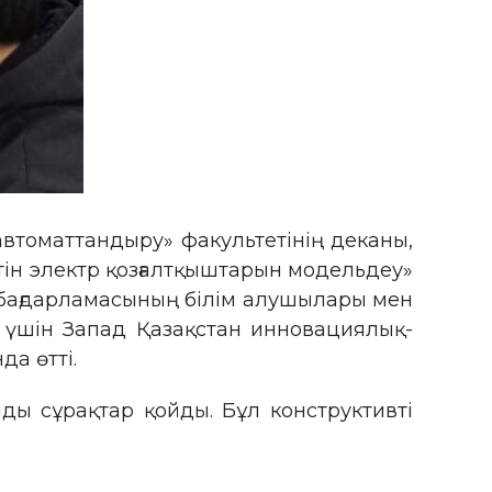
автоматтандыру» факультетінің деканы,
тін электр қозғалтқыштарын модельдеу»
у бағдарламасының білім алушылары мен
 үшін Запад Қазақстан инновациялық-
а өтті.
ды сұрақтар қойды. Бұл конструктивті