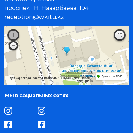
проспект Н. Назарбаева, 194
reception@wkitu.kz
Работает на API 2ГИС
Лицензионное соглашение
Доехать с 2ГИС
Для корректной работы Raster JS API нужен ключ. Помощь:
api@2gis.ru
Мы в социальных сетях