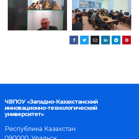
ЧВПОУ «Западно-Казахстанский
инновационно-технологический
университет»
Республика Казахстан
090000, Уральск