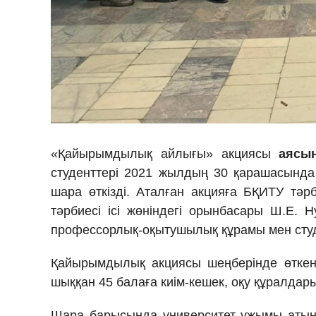
«Қайырымдылық айлығы» акциясы
аясы
студенттері 2021 жылдың 30 қарашасында 
шара өткізді. Аталған акцияға БҚИТУ тәр
тәрбиесі ісі жөніндегі орынбасары Ш.Е. 
профессорлық-оқытушылық құрамы мен сту
Қайырымдылық акциясы шеңберінде өткен
шыққан 45 балаға киім-кешек, оқу құралдар
Шара барысында университет ұжымы атына