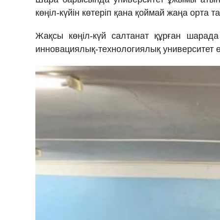
көңіл-күйін көтеріп қана қоймай жаңа орта т
Жақсы көңіл-күй салтанат құрған шарад
инновациялық-технологиялық университет өк