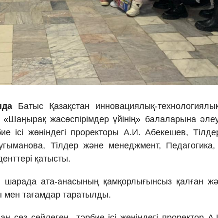
нда
Батыс Қазақстан инновациялық-технологиялық
«Шаңырақ жасөспірімдер үйінің» балаларына әлеу
бие ісі жөніндегі проректоры А.И. Абекешев, Тіл
Нугыманова, Тілдер және менеджмент, Педагогика, 
денттері қатысты.
 шарада ата-анасының қамқорлығынсыз қалған жән
ы мен тағамдар таратылды.
н сөз сөйлеген тәрбие ісі жөніндегі проректор А