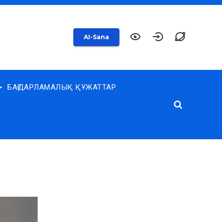
AI-Sana
БАҒДАРЛАМАЛЫҚ ҚҰЖАТТАР