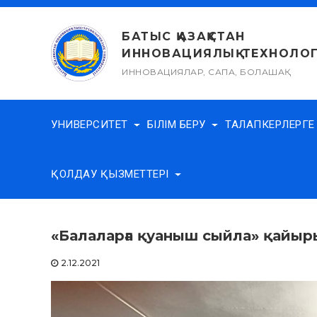
Skip
to
БАТЫС ҚАЗАҚСТАН
content
ИННОВАЦИЯЛЫҚ-ТЕХНОЛОГ
ИННОВАЦИЯЛАР, САПА, БОЛАШАҚ
УНИВЕРСИТЕТ
БІЛІМ БЕРУ
ТАЛАПКЕРЛЕРГ
ҚОЛДАУ ҚЫЗМЕТТЕРІ
«Балаларға қуаныш сыйла» қайы
2.12.2021