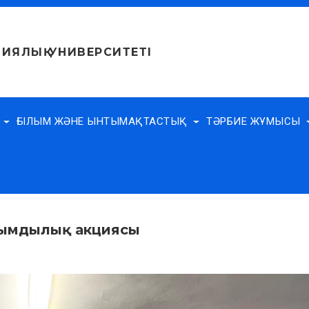
ИЯЛЫҚ УНИВЕРСИТЕТІ
Е
ҒЫЛЫМ ЖӘНЕ ЫНТЫМАҚТАСТЫҚ
ТӘРБИЕ ЖҰМЫСЫ
рымдылық акциясы