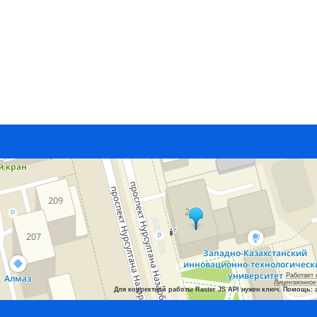
Работает 
Лицензионное
Для корректной работы Raster JS API нужен ключ. Помощь: 