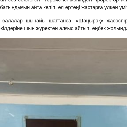
абатындығын айта келіп, ел ертеңі жастарға үлкен үм
а балалар шынайы шаттанса, «Шаңырақ» жасөспір
ілдеріне шын жүректен алғыс айтып, еңбек жолында