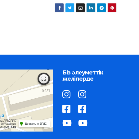
Біз әлеуметтік
желілерде
на API 2ГИС
 соглашение
Доехать с 2ГИС
api@2gis.ru