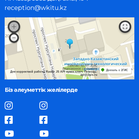
reception@wkitu.kz
Работает на API 2ГИС
Лицензионное соглашение
Доехать с 2ГИС
Для корректной работы Raster JS API нужен ключ. Помощь:
api@2gis.ru
Біз әлеуметтік желілерде