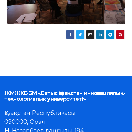
ЖМЖКББМ «Батыс Қазақстан инновациялық-
технологиялық университеті»
Қазақстан Республикасы
090000, Орал
Н. Назарбаев даңғылы, 194