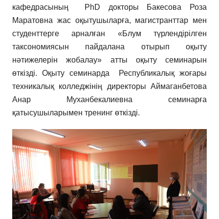
кафедрасының PhD докторы Бакесова Роза
Маратовна жас оқытушыларға, магистранттар мен
студенттерге арналған «Блум түрлендірілген
таксономиясын пайдалана отырып оқыту
нәтижелерін жобалау» атты оқыту семинарын
өткізді. Оқыту семинарда Республикалық жоғары
техникалық колледжінің директоры Аймаганбетова
Анар Муханбекалиевна семинарға
қатысушыларымен тренинг өткізді.