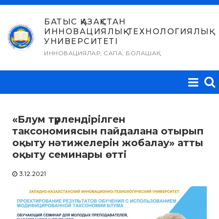
Skip
to
БАТЫС ҚАЗАҚСТАН
ИННОВАЦИЯЛЫҚ-ТЕХНОЛОГИЯЛЫҚ
content
УНИВЕРСИТЕТІ
ИННОВАЦИЯЛАР, САПА, БОЛАШАҚ
«Блум түрлендірілген
таксономиясын пайдалана отырып
оқыту нәтижелерін жобалау» атты
оқыту семинары өтті
3.12.2021