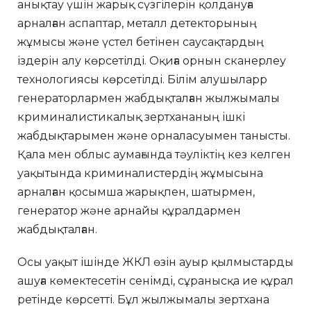
анықтау үшін жарық сүзгілерін қолдануға
арналған аспаптар, металл детекторының
жұмысы және үстел бетінен саусақтардың
іздерін алу көрсетілді. Оқиға орнын сканерлеу
технологиясы көрсетілді. Білім алушыларр
генераторлармен жабдықталған жылжымалы
криминалистикалық зертхананың ішкі
жабдықтарымен және орналасуымен танысты.
Қала мен облыс аумағында тәуліктің кез келген
уақытында криминалистердің жұмысына
арналған қосымша жарықпен, шатырмен,
генератор және арнайы құралдармен
жабдықталған.
Осы уақыт ішінде ЖКЛ өзін ауыр қылмыстарды
ашуға көмектесетін сенімді, сұранысқа ие құрал
ретінде көрсетті. Бұл жылжымалы зертхана