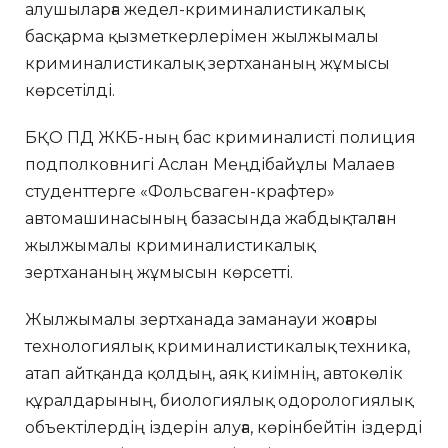
алушыларға жедел-криминалистикалық
басқарма қызметкерлерімен жылжымалы
криминалистикалық зертхананың жұмысы
көрсетілді.
БҚО ПД ЖКБ-ның бас криминалисті полиция
подполковнигі Аслан Меңдібайұлы Малаев
студенттерге «Фольсваген-крафтер»
автомашинасының базасында жабдықталған
жылжымалы криминалистикалық
зертхананың жұмысын көрсетті.
Жылжымалы зертханада заманауи жоғары
технологиялық криминалистикалық техника,
атап айтқанда қолдың, аяқ киімнің, автокөлік
құралдарының, биологиялық одорологиялық
объектілердің іздерін алуға, көрінбейтін іздерді