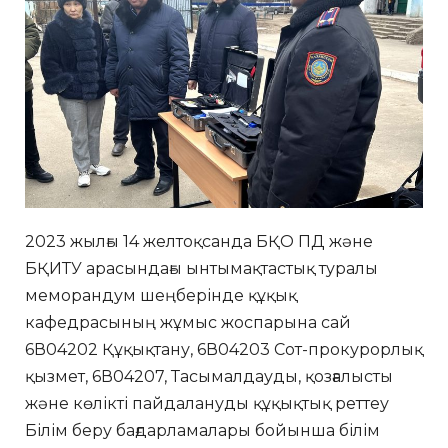
2023 жылғы 14 желтоқсанда БҚО ПД және
БҚИТУ арасындағы ынтымақтастық туралы
меморандум шеңберінде құқық
кафедрасының жұмыс жоспарына сай
6В04202 Құқықтану, 6В04203 Сот-прокурорлық
қызмет, 6В04207, Тасымалдауды, қозғалысты
және көлікті пайдалануды құқықтық реттеу
Білім беру бағдарламалары бойынша білім