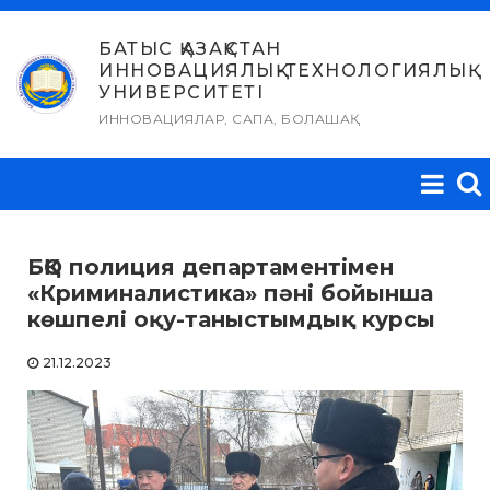
Skip
to
БАТЫС ҚАЗАҚСТАН
ИННОВАЦИЯЛЫҚ-ТЕХНОЛОГИЯЛЫҚ
content
УНИВЕРСИТЕТІ
ИННОВАЦИЯЛАР, САПА, БОЛАШАҚ
БҚО полиция департаментімен
«Криминалистика» пәні бойынша
көшпелі оқу-таныстымдық курсы
21.12.2023