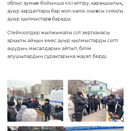
облыс аумағы бойынша кісі өлтіру, қарақшылық,
ауыр зардаптары бар жол-көлік оқиғасы сияқты
ауыр қылмыстарға барады.
Стейкхолдер жылжымалы сот зертханасы
арқылы айқын емес ауыр қылмыстарды сәтті
ашудың мысалдарын айтып, білім
алушылардың сұрақтарына жауап берді.