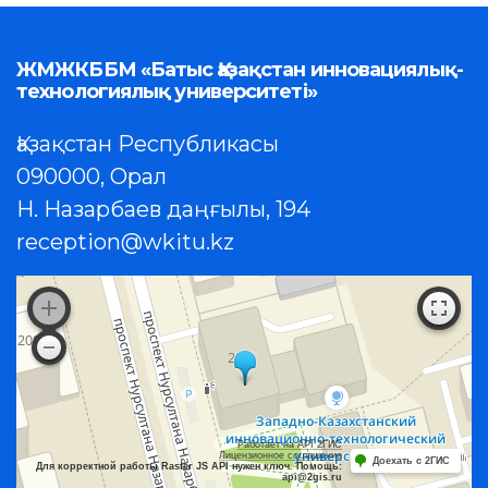
ЖМЖКББМ «Батыс Қазақстан инновациялық-
технологиялық университеті»
Қазақстан Республикасы
090000, Орал
Н. Назарбаев даңғылы, 194
reception@wkitu.kz
Работает на API 2ГИС
Лицензионное соглашение
Доехать с 2ГИС
Для корректной работы Raster JS API нужен ключ. Помощь:
api@2gis.ru