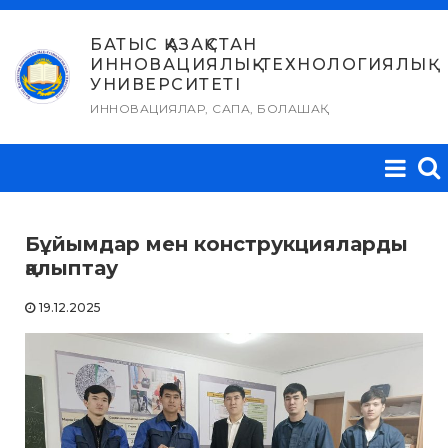
Skip
to
БАТЫС ҚАЗАҚСТАН
ИННОВАЦИЯЛЫҚ-ТЕХНОЛОГИЯЛЫҚ
content
УНИВЕРСИТЕТІ
ИННОВАЦИЯЛАР, САПА, БОЛАШАҚ
Бұйымдар мен конструкцияларды
қалыптау
19.12.2025