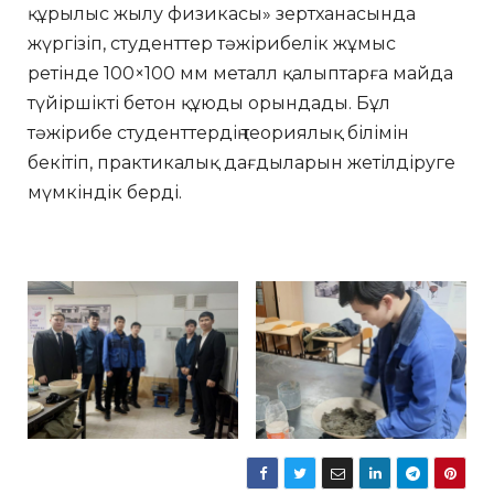
құрылыс жылу физикасы» зертханасында
жүргізіп, студенттер тәжірибелік жұмыс
ретінде 100×100 мм металл қалыптарға майда
түйіршікті бетон құюды орындады. Бұл
тәжірибе студенттердің теориялық білімін
бекітіп, практикалық дағдыларын жетілдіруге
мүмкіндік берді.