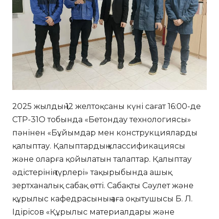
2025 жылдың 12 желтоқсаны күні сағат 16:00-де
СТР-31О тобында «Бетондау технологиясы»
пәнінен «Бұйымдар мен конструкцияларды
қалыптау. Қалыптардың классификациясы
және оларға қойылатын талаптар. Қалыптау
әдістерінің түрлері» тақырыбында ашық
зертханалық сабақ өтті. Сабақты Сәулет және
құрылыс кафедрасының аға оқытушысы Б. Л.
Ідірісов «Құрылыс материалдары және