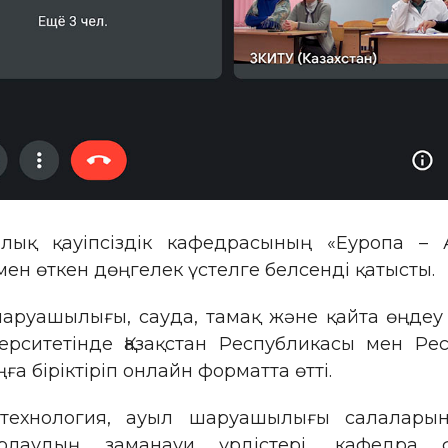
алық қауіпсіздік кафедрасының «Еуропа –
н өткен дөңгелек үстелге белсенді қатысты.
уашылығы, сауда, тамақ және қайта өңдеу ө
ерситетінде Қазақстан Республикасы мен Р
а біріктіріп онлайн форматта өтті.
отехнология, ауыл шаруашылығы салаларын
рлаудың заманауи үрдістері, кафедра ф