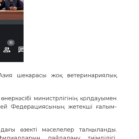
 Азия шекарасы жоқ ветеринариялық
неркәсібі министрлігінің қолдауымен
есей Федерациясының жетекші ғалым-
дағы өзекті мәселелер талқыланды.
илиалдарын пайдалану тиімділігі,