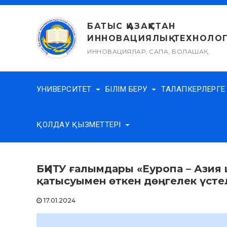
Skip
to
БАТЫС ҚАЗАҚСТАН
content
ИННОВАЦИЯЛЫҚ-ТЕХНОЛОГ
ИННОВАЦИЯЛАР, САПА, БОЛАШАҚ
УНИВЕРСИТЕТ
БІЛІМ БЕРУ
ТАЛАПКЕРЛЕРГ
ҚОЛДАУ ҚЫЗМЕТТЕРІ
БҚИТУ ғалымдары «Еуропа – Ази
қатысуымен өткен дөңгелек үсте
17.01.2024