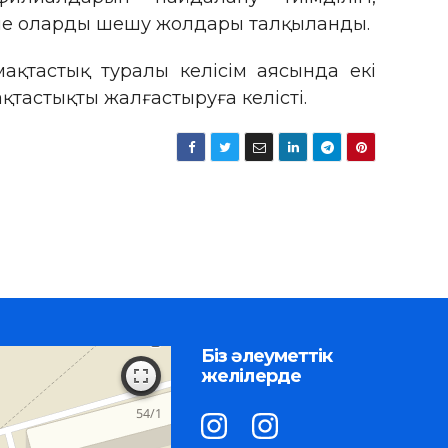
әне оларды шешу жолдары талқыланды.
қтастық туралы келісім аясында екі
тастықты жалғастыруға келісті.
Біз әлеуметтік
желілерде