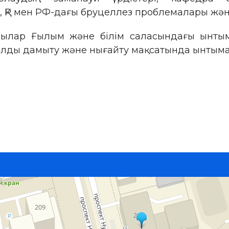
, ҚР мен РФ-дағы бруцеллез проблемалары ж
шылар Ғылым және білім саласындағы ынтыма
ылды дамыту және нығайту мақсатында ынтымақ