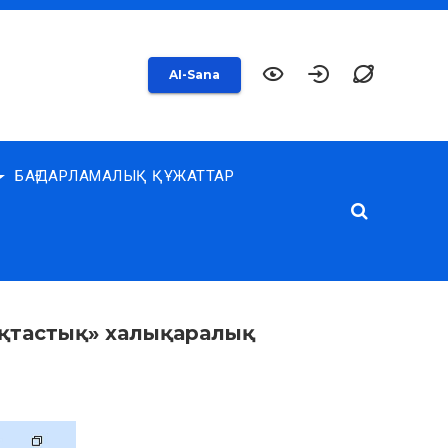
AI-Sana
БАҒДАРЛАМАЛЫҚ ҚҰЖАТТАР
ақтастық» халықаралық