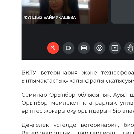
БҚИТУ ветеринария және техносфер
ынтымақтастық» халықаралық қатысуыме
Семинар Орынбор облысының Ауыл шар
Орынбор мемлекеттік аграрлық унив
әріптес жоғары оқу орындарын бір алаңғ
Дөңгелек үстелде ветеринария, би
Ветеринариялық дәрігерлерді дая