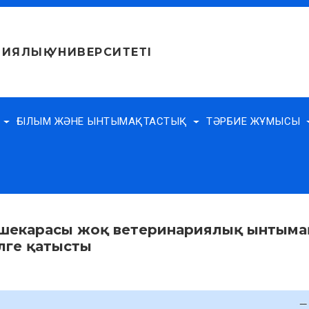
ИЯЛЫҚ УНИВЕРСИТЕТІ
Е
ҒЫЛЫМ ЖӘНЕ ЫНТЫМАҚТАСТЫҚ
ТӘРБИЕ ЖҰМЫСЫ
я шекарасы жоқ ветеринариялық ынтым
лге қатысты