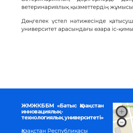
ветеринариялық қызметтердің жұмысы
Дөңгелек үстел нәтижесінде қатысу
университет арасындағы өзара іс-қим
ЖМЖКББМ «Батыс Қазақстан
инновациялық-
технологиялық университеті»
Қазақстан Республикасы