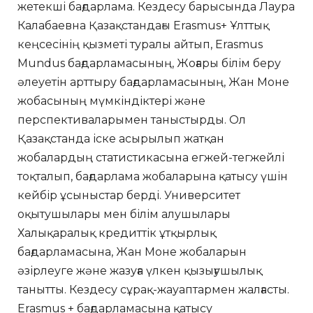
жетекші бағдарлама. Кездесу барысында Лаура
Калабаевна Қазақстандағы Erasmus+ Ұлттық
кеңсесінің қызметі туралы айтып, Erasmus
Mundus бағдарламасының, Жоғары білім беру
әлеуетін арттыру бағдарламасының, Жан Моне
жобасының мүмкіндіктері және
перспективаларымен таныстырды. Ол
Қазақстанда іске асырылып жатқан
жобалардың статистикасына егжей-тегжейлі
тоқталып, бағдарлама жобаларына қатысу үшін
кейбір ұсыныстар берді. Университет
оқытушылары мен білім алушылары
Халықаралық кредиттік ұтқырлық
бағдарламасына, Жан Моне жобаларын
әзірлеуге және жазуға үлкен қызығушылық
танытты. Кездесу сұрақ-жауаптармен жалғасты.
Erasmus + бағдарламасына қатысу