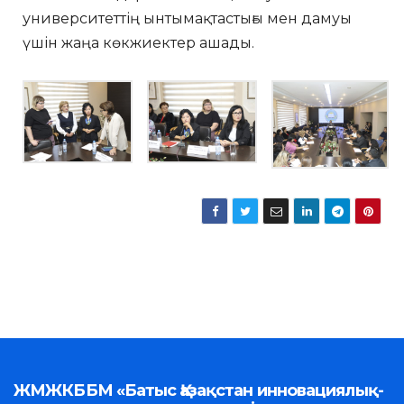
университеттің ынтымақтастығы мен дамуы
үшін жаңа көкжиектер ашады.
ЖМЖКББМ «Батыс Қазақстан инновациялық-