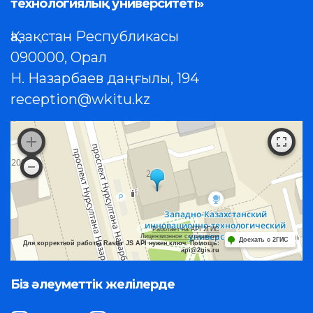
технологиялық университеті»
Қазақстан Республикасы
090000, Орал
Н. Назарбаев даңғылы, 194
reception@wkitu.kz
Работает на API 2ГИС
Лицензионное соглашение
Доехать с 2ГИС
Для корректной работы Raster JS API нужен ключ. Помощь:
api@2gis.ru
Біз әлеуметтік желілерде