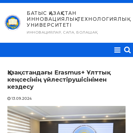
Skip
to
БАТЫС ҚАЗАҚСТАН
ИННОВАЦИЯЛЫҚ-ТЕХНОЛОГИЯЛЫҚ
content
УНИВЕРСИТЕТІ
ИННОВАЦИЯЛАР, САПА, БОЛАШАҚ
Қазақстандағы Erasmus+ Ұлттық
кеңсесінің үйлестірушісінімен
кездесу
13.09.2024