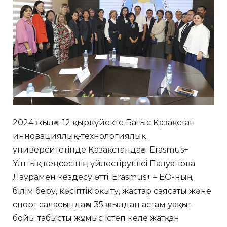
2024 жылғы 12 қыркүйекте Батыс Қазақстан
инновациялық-технологиялық
университетінде Қазақстандағы Erasmus+
Ұлттық кеңсесінің үйлестірушісі Палуанова
Лаурамен кездесу өтті. Erasmus+ – ЕО-ның
білім беру, кәсіптік оқыту, жастар саясаты және
спорт саласындағы 35 жылдан астам уақыт
бойы табысты жұмыс істеп келе жатқан