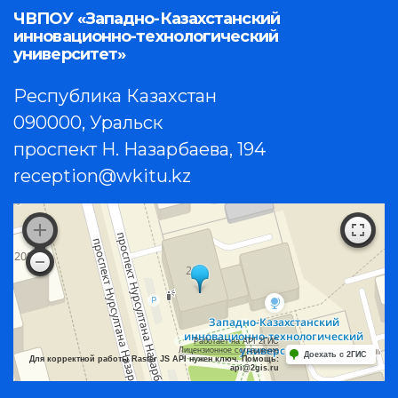
ЧВПОУ «Западно-Казахстанский
инновационно-технологический
университет»
Республика Казахстан
090000, Уральск
проспект Н. Назарбаева, 194
reception@wkitu.kz
Работает на API 2ГИС
Лицензионное соглашение
Доехать с 2ГИС
Для корректной работы Raster JS API нужен ключ. Помощь:
api@2gis.ru