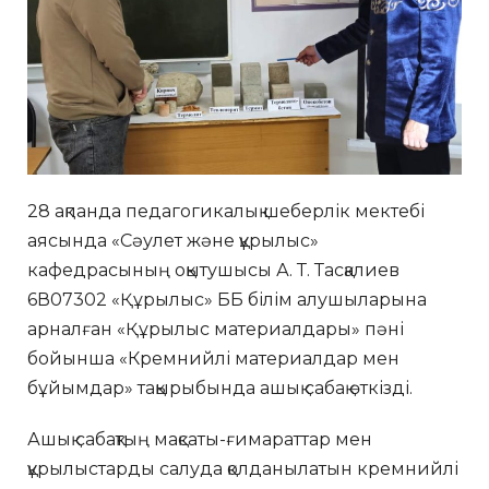
28 ақпанда педагогикалық шеберлік мектебі
аясында «Сәулет және құрылыс»
кафедрасының оқытушысы А. Т. Тасқалиев
6В07302 «Құрылыс» ББ білім алушыларына
арналған «Құрылыс материалдары» пәні
бойынша «Кремнийлі материалдар мен
бұйымдар» тақырыбында ашық сабақ өткізді.
Ашық сабақтың мақсаты-ғимараттар мен
құрылыстарды салуда қолданылатын кремнийлі