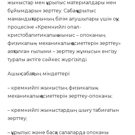
жыныстар мен құрылыс материалдары мен
бұйымдарын зерттеу. Сабақ құрылыс
мамандықтарының білім алушылары үшін оқу
процесіне «Кремнийлі опал-
кристобалитикалық жыныс – опоканың
физикалық – механикалық қасиеттерін зерттеу»
аяқталған ғылыми – зерттеу жұмысын енгізу
туралы актіге сәйкес жүргізілді.
Ашық сабақтың міндеттері:
– кремнийлі жыныстың физикалық –
механикалық қасиеттерін зерттеу-опоканы;
– кремнийлі жыныстардың шығу табиғатын
зерттеу;
– құрылыс және басқа салаларда опоканы