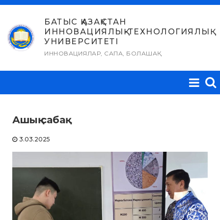
Skip
to
БАТЫС ҚАЗАҚСТАН
ИННОВАЦИЯЛЫҚ-ТЕХНОЛОГИЯЛЫҚ
content
УНИВЕРСИТЕТІ
ИННОВАЦИЯЛАР, САПА, БОЛАШАҚ
Ашық сабақ
3.03.2025