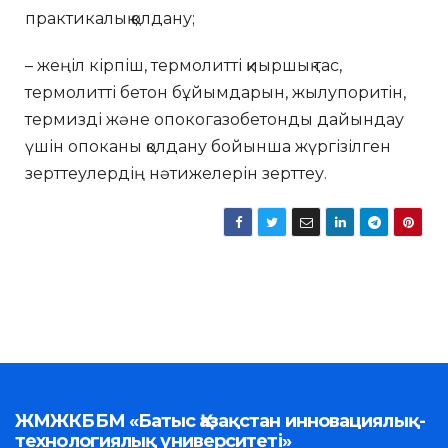
практикалық қолдану;
– жеңіл кірпіш, термолитті қиыршық тас,
термолитті бетон бұйымдарын, жылупоритін,
термизді және опокогазобетонды дайындау
үшін опоканы қолдану бойынша жүргізілген
зерттеулердің нәтижелерін зерттеу.
ЖМЖКББМ «Батыс Қазақстан инновациялық-
технологиялық университеті»