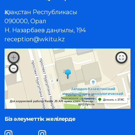
Қазақстан Республикасы
090000, Орал
Н. Назарбаев даңғылы, 194
reception@wkitu.kz
Работает на API 2ГИС
Лицензионное соглашение
Доехать с 2ГИС
Для корректной работы Raster JS API нужен ключ. Помощь:
api@2gis.ru
Біз әлеуметтік желілерде