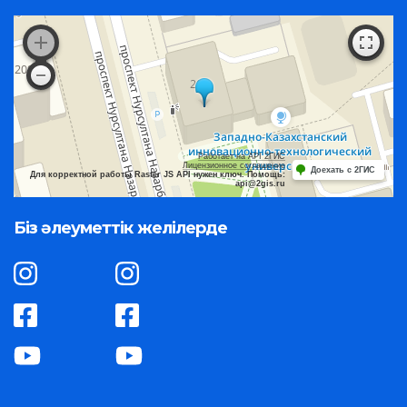
Работает на API 2ГИС
Лицензионное соглашение
Доехать с 2ГИС
Для корректной работы Raster JS API нужен ключ. Помощь:
api@2gis.ru
Біз әлеуметтік желілерде