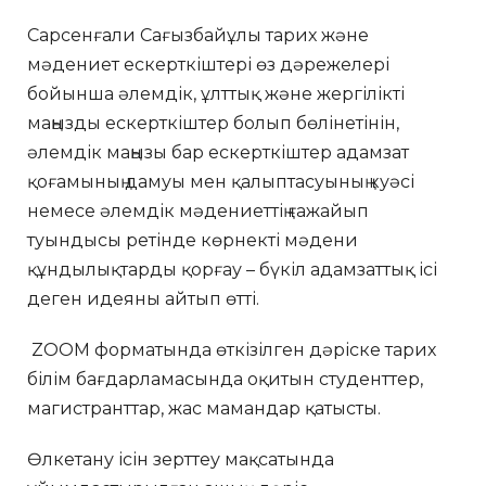
Сарсенғали Сағызбайұлы тарих және
мәдениет ескерткіштері өз дәрежелері
бойынша әлемдік, ұлттық және жергілікті
маңызды ескерткіштер болып бөлінетінін,
әлемдік маңызы бар ескерткіштер адамзат
қоғамының дамуы мен қалыптасуының куәсі
немесе әлемдік мәдениеттің ғажайып
туындысы ретінде көрнекті мәдени
құндылықтарды қорғау – бүкіл адамзаттық ісі
деген идеяны айтып өтті.
ZOOM форматында өткізілген дәріске тарих
білім бағдарламасында оқитын студенттер,
магистранттар, жас мамандар қатысты.
Өлкетану ісін зерттеу мақсатында