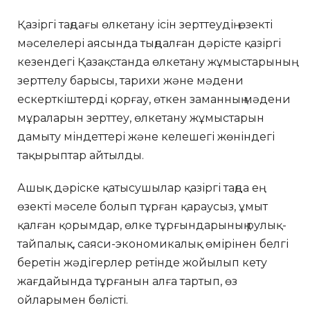
Қазіргі таңдағы өлкетану ісін зерттеудің өзекті
мәселелері аясында тыңдалған дәрісте қазіргі
кезендегі Қазақстанда өлкетану жұмыстарының
зерттелу барысы, тарихи және мәдени
ескерткіштерді қорғау, өткен заманның мәдени
мұраларын зерттеу, өлкетану жұмыстарын
дамыту міндеттері және келешегі жөніндегі
тақырыптар айтылды.
Ашық дәріске қатысушылар қазіргі таңда ең
өзекті мәселе болып тұрған қараусыз, ұмыт
қалған қорымдар, өлке тұрғындарының рулық-
тайпалық, саяси-экономикалық өмірінен белгі
беретін жәдігерлер ретінде жойылып кету
жағдайында тұрғанын алға тартып, өз
ойларымен бөлісті.