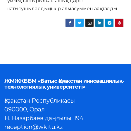
ұйымдастырылған ашық дәріс
қатысушылардың пікір алмасуымен аяқталды.
ЖМЖКББМ «Батыс Қазақстан инновациялық-
технологиялық университеті»
Қазақстан Республикасы
090000, Орал
Н. Назарбаев даңғылы, 194
reception@wkitu.kz