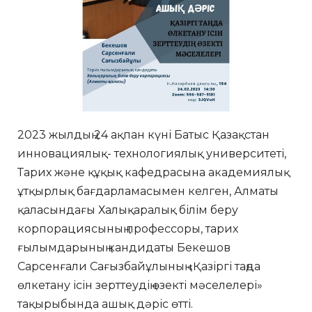
2023 жылдың 24 ақпан күні Батыс Қазақстан
инновациялық- технологиялық университеті,
Тарих және құқық кафедрасына академиялық
ұтқырлық бағдарламасымен келген, Алматы
қаласындағы Халықаралық білім беру
корпорациясының профессоры, тарих
ғылымдарының кандидаты Бекешов
Сарсенғали Сағызбайұлының «Қазіргі таңда
өлкетану ісін зерттеудің өзекті мәселелері»
тақырыбында ашық дәріс өтті.