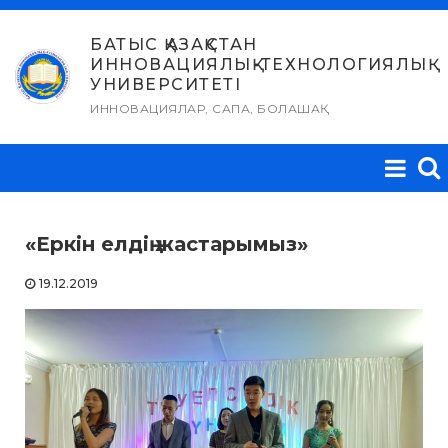
Skip
to
БАТЫС ҚАЗАҚСТАН
ИННОВАЦИЯЛЫҚ-ТЕХНОЛОГИЯЛЫҚ
content
УНИВЕРСИТЕТІ
ИННОВАЦИЯЛАР, САПА, БОЛАШАҚ
«Еркін елдің жастарымыз»
19.12.2019