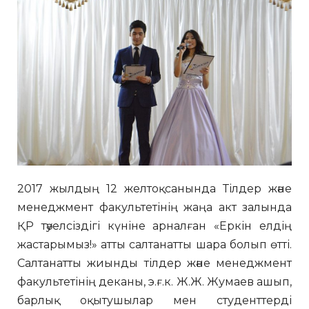
2017 жылдың 12 желтоқсанында Тілдер және
менеджмент факультетінің жаңа акт залында
ҚР тәуелсіздігі күніне арналған «Еркін елдің
жастарымыз!» атты салтанатты шара болып өтті.
Салтанатты жиынды тілдер және менеджмент
факультетінің деканы, э.ғ.к. Ж.Ж. Жумаев ашып,
барлық оқытушылар мен студенттерді