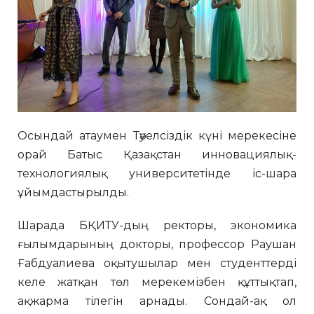
Осындай атаумен Тәуелсіздік күні мерекесіне
орай Батыс Қазақстан инновациялық-
технологиялық университетінде іс-шара
ұйымдастырылды.
Шарада БҚИТУ-дың ректоры, экономика
ғылымдарының докторы, профессор Раушан
Ғабдуалиева оқытушылар мен студенттерді
келе жатқан төл мерекемізбен құттықтап,
ақжарма тілегін арнады. Сондай-ақ ол