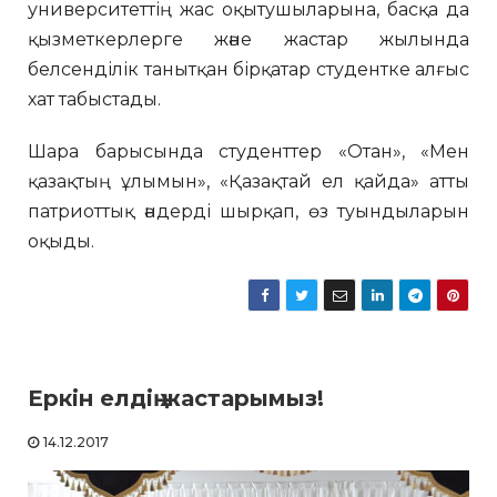
университеттің жас оқытушыларына, басқа да
қызметкерлерге және жастар жылында
белсенділік танытқан бірқатар студентке алғыс
хат табыстады.
Шара барысында студенттер «Отан», «Мен
қазақтың ұлымын», «Қазақтай ел қайда» атты
патриоттық әндерді шырқап, өз туындыларын
оқыды.
Еркін елдің жастарымыз!
14.12.2017