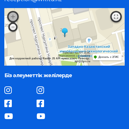
Работает на API 2ГИС
Лицензионное соглашение
Доехать с 2ГИС
Для корректной работы Raster JS API нужен ключ. Помощь:
api@2gis.ru
Біз әлеуметтік желілерде