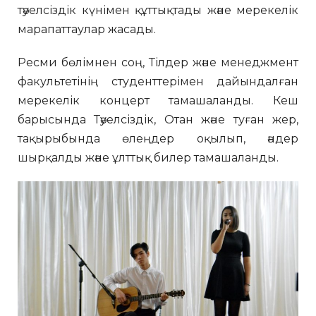
тәуелсіздік күнімен құттықтады және мерекелік
марапаттаулар жасады.
Ресми бөлімнен соң, Тілдер және менеджмент
факультетінің студенттерімен дайындалған
мерекелік концерт тамашаланды. Кеш
барысында Тәуелсіздік, Отан және туған жер,
тақырыбында өлеңдер оқылып, әндер
шырқалды және ұлттық билер тамашаланды.