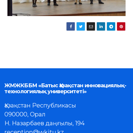
ЖМЖКББМ «Батыс Қазақстан инновациялық-
технологиялық университеті»
Қазақстан Республикасы
090000, Орал
Н. Назарбаев даңғылы, 194
reception@wkitu.kz