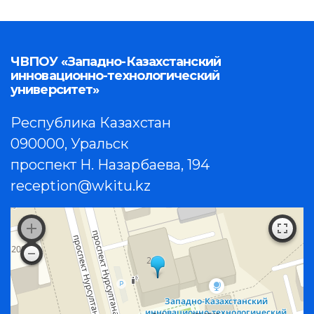
ЧВПОУ «Западно-Казахстанский
инновационно-технологический
университет»
Республика Казахстан
090000, Уральск
проспект Н. Назарбаева, 194
reception@wkitu.kz