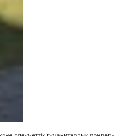
әне әлеуметтік гуманитарлық пәндер»