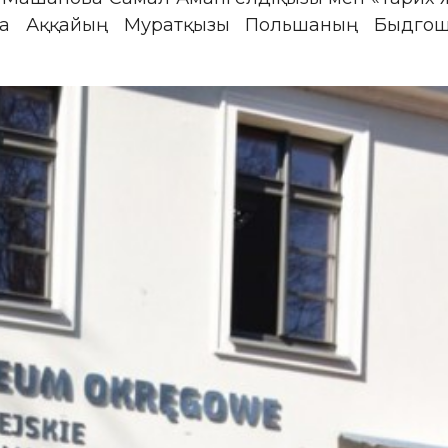
ва Аққайың Муратқызы Польшаның Быдгощ 