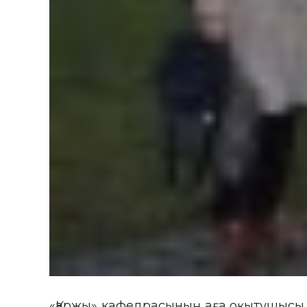
«Қаржы» кафедрасының аға оқытушысы