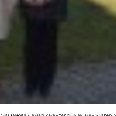
 Машанова Самал Амангелдіқызы мен «Тарих ж