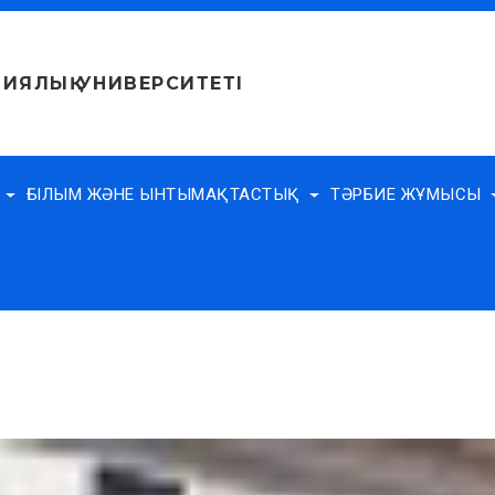
ИЯЛЫҚ УНИВЕРСИТЕТІ
Е
ҒЫЛЫМ ЖӘНЕ ЫНТЫМАҚТАСТЫҚ
ТӘРБИЕ ЖҰМЫСЫ