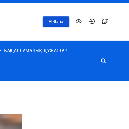
AI-Sana
БАҒДАРЛАМАЛЫҚ ҚҰЖАТТАР