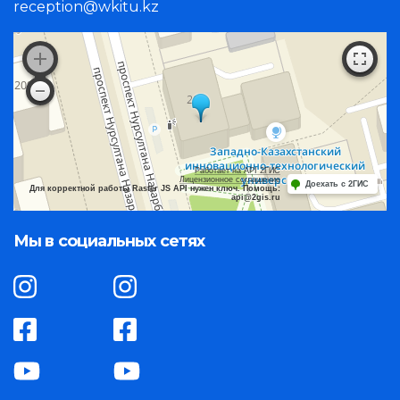
reception@wkitu.kz
Работает на API 2ГИС
Лицензионное соглашение
Доехать с 2ГИС
Для корректной работы Raster JS API нужен ключ. Помощь:
api@2gis.ru
Мы в социальных сетях