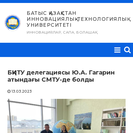
Skip
to
БАТЫС ҚАЗАҚСТАН
ИННОВАЦИЯЛЫҚ-ТЕХНОЛОГИЯЛЫҚ
content
УНИВЕРСИТЕТІ
ИННОВАЦИЯЛАР, САПА, БОЛАШАҚ
БҚИТУ делегациясы Ю.А. Гагарин
атындағы СМТУ-де болды
13.03.2023