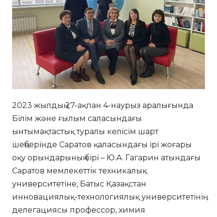
2023 жылдың 27-ақпан 4-наурыз аралығында
Білім және ғылым саласындағы
ынтымақтастық туралы келісім шарт
шеңберінде Саратов қаласындағы ірі жоғары
оқу орындарының бірі – Ю.А. Гагарин атындағы
Саратов мемлекеттік техникалық
университетіне, Батыс Қазақстан
инновациялық-технологиялық университетінің
делегациясы профессор, химия