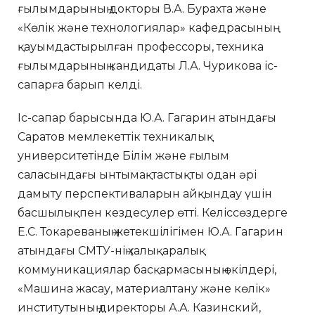
ғылымдарының докторы В.А. Бурахта және
«Көлік және технологиялар» кафедрасының
қауымдастырылған профессоры, техника
ғылымдарының кандидаты Л.А. Чурикова іс-
сапарға барып келді.
Іс-сапар барысында Ю.А. Гагарин атындағы
Саратов мемлекеттік техникалық
университетінде Білім және ғылым
саласындағы ынтымақтастықты одан әрі
дамыту перспективаларын айқындау үшін
басшылықпен кездесулер өтті. Келіссөздерге
Е.С. Токареваның жетекшілігімен Ю.А. Гагарин
атындағы СМТУ-нің халықаралық
коммуникациялар басқармасының өкілдері,
«Машина жасау, материалтану және көлік»
институтының директоры А.А. Казинский,