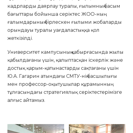
кадрларды даярлау туралы, ғылымның басым
бағыттары бойынша серіктес ЖОО-ның
ғалымдарының бірлескен ғылыми жобаларды
орындауы туралы уағдаластыққа қол
жеткізілді.
Университет кампусының қабырғасында жылы
қабылдағаны үшін, қалыптасқан іскерлік және
достық қарым-қатынастарды сақтағаны үшін
Ю.А. Гагарин атындағы СМТУ-нің басшылығы
мен профессор-оқытушылар құрамынның
тұлғасындағы стратегиялық серіктестерімізге
алғыс айтамыз.