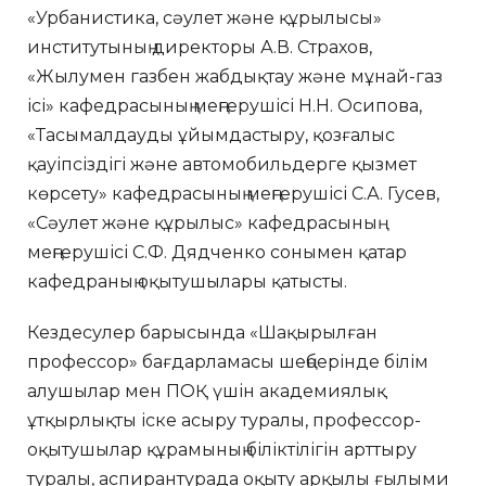
«Урбанистика, сәулет және құрылысы»
институтының директоры А.В. Страхов,
«Жылумен газбен жабдықтау және мұнай-газ
ісі» кафедрасының меңгерушісі Н.Н. Осипова,
«Тасымалдауды ұйымдастыру, қозғалыс
қауіпсіздігі және автомобильдерге қызмет
көрсету» кафедрасының меңгерушісі С.А. Гусев,
«Сәулет және құрылыс» кафедрасының
меңгерушісі С.Ф. Дядченко сонымен қатар
кафедраның оқытушылары қатысты.
Кездесулер барысында «Шақырылған
профессор» бағдарламасы шеңберінде білім
алушылар мен ПОҚ үшін академиялық
ұтқырлықты іске асыру туралы, профессор-
оқытушылар құрамының біліктілігін арттыру
туралы, аспирантурада оқыту арқылы ғылыми