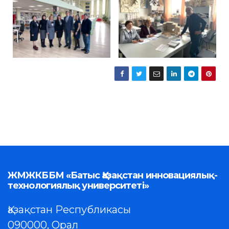
ЖМЖКББМ «Батыс Қазақстан инновациялық-
технологиялық университеті»
Қазақстан Республикасы
090000, Орал