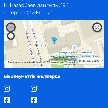
Н. Назарбаев даңғылы, 194
reception@wkitu.kz
Работает на API 2ГИС
Лицензионное соглашение
Доехать с 2ГИС
Для корректной работы Raster JS API нужен ключ. Помощь:
api@2gis.ru
Біз әлеуметтік желілерде