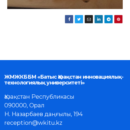
ЖМЖКББМ «Батыс Қазақстан инновациялық-
технологиялық университеті»
Қазақстан Республикасы
090000, Орал
Н. Назарбаев даңғылы, 194
reception@wkitu.kz