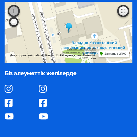
Работает на API 2ГИС
Лицензионное соглашение
Доехать с 2ГИС
Для корректной работы Raster JS API нужен ключ. Помощь:
api@2gis.ru
Біз әлеуметтік желілерде