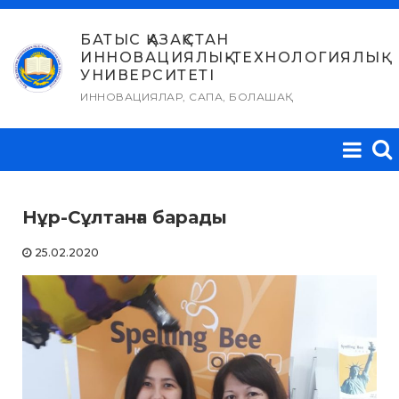
Skip
to
БАТЫС ҚАЗАҚСТАН
ИННОВАЦИЯЛЫҚ-ТЕХНОЛОГИЯЛЫҚ
content
УНИВЕРСИТЕТІ
ИННОВАЦИЯЛАР, САПА, БОЛАШАҚ
Нұр-Сұлтанға барады
25.02.2020