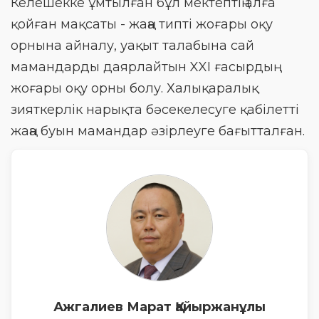
Келешекке ұмтылған бұл мектептің алға
қойған мақсаты - жаңа типті жоғары оқу
орнына айналу, уақыт талабына сай
мамандарды даярлайтын XXI ғасырдың
жоғары оқу орны болу. Халықаралық
зияткерлік нарықта бәсекелесуге қабілетті
жаңа буын мамандар әзірлеуге бағытталған.
Ажгалиев Марат Қайыржанұлы