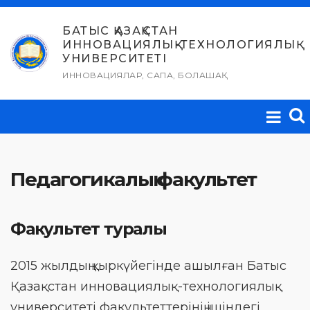
Skip
to
БАТЫС ҚАЗАҚСТАН
ИННОВАЦИЯЛЫҚ-ТЕХНОЛОГИЯЛЫҚ
content
УНИВЕРСИТЕТІ
ИННОВАЦИЯЛАР, САПА, БОЛАШАҚ
Педагогикалық факультет
Факультет туралы
2015 жылдың қыркүйегінде ашылған Батыс
Қазақстан инновациялық-технологиялық
университеті факультеттерінің ішіндегі