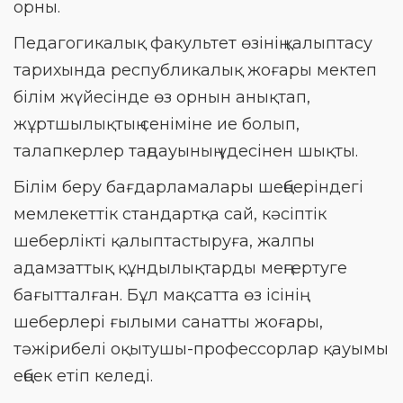
орны.
Педагогикалық факультет өзінің қалыптасу
тарихында республикалық жоғары мектеп
білім жүйесінде өз орнын анықтап,
жұртшылықтың сеніміне ие болып,
талапкерлер таңдауының үдесінен шықты.
Білім беру бағдарламалары шеңберіндегі
мемлекеттік стандартқа сай, кәсіптік
шеберлікті қалыптастыруға, жалпы
адамзаттық құндылықтарды меңгертуге
бағытталған. Бұл мақсатта өз ісінің
шеберлері ғылыми санатты жоғары,
тәжірибелі оқытушы-профессорлар қауымы
еңбек етіп келеді.