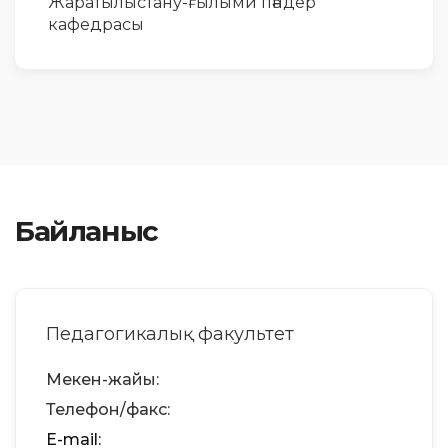
Жаратылыстану-ғылыми пәндер
кафедрасы
Байланыс
Педагогикалық факультет
Мекен-жайы:
Телефон/факс:
Е-mail: