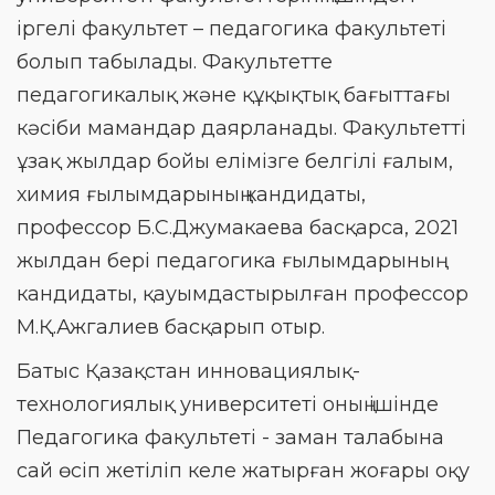
іргелі факультет – педагогика факультеті
болып табылады. Факультетте
педагогикалық және құқықтық бағыттағы
кәсіби мамандар даярланады. Факультетті
ұзақ жылдар бойы елімізге белгілі ғалым,
химия ғылымдарының кандидаты,
профессор Б.С.Джумакаева басқарса, 2021
жылдан бері педагогика ғылымдарының
кандидаты, қауымдастырылған профессор
М.Қ.Ажгалиев басқарып отыр.
Батыс Қазақстан инновациялық-
технологиялық университеті оның ішінде
Педагогика факультеті - заман талабына
сай өсіп жетіліп келе жатырған жоғары оқу