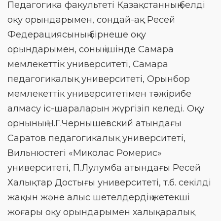
Педагогика факультеті Қазақстанның белді
оқу орындарымен, сондай-ақ Ресей
Федерациясының бірнеше оқу
орындарымен, соның ішінде Самара
мемлекеттік университеті, Самара
педагогикалық университеті, Орынбор
мемлекеттік университетімен тәжірибе
алмасу іс-шараларын жүргізіп келеді. Оқу
орнының Н.Г.Чернышевский атындағы
Саратов педагогикалық университеті,
Вильнюстегі «Миколас Ромерис»
университеті, П.Лулумба атындағы Ресей
Халықтар Достығы университеті, т.б. секілді
жақын және алыс шетелдердің жетекші
жоғары оқу орындарымен халықаралық