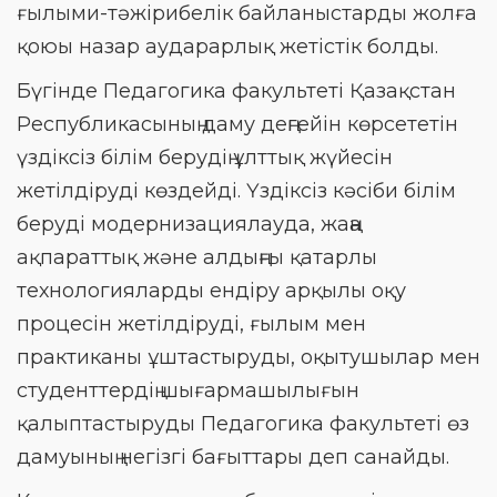
ғылыми-тәжірибелік байланыстарды жолға
қоюы назар аударарлық жетістік болды.
Бүгінде Педагогика факультеті Қазақстан
Республикасының даму деңгейін көрсететін
үздіксіз білім берудің ұлттық жүйесін
жетілдіруді көздейді. Үздіксіз кәсіби білім
беруді модернизациялауда, жаңа
ақпараттық және алдыңғы қатарлы
технологияларды ендіру арқылы оқу
процесін жетілдіруді, ғылым мен
практиканы ұштастыруды, оқытушылар мен
студенттердің шығармашылығын
қалыптастыруды Педагогика факультеті өз
дамуының негізгі бағыттары деп санайды.