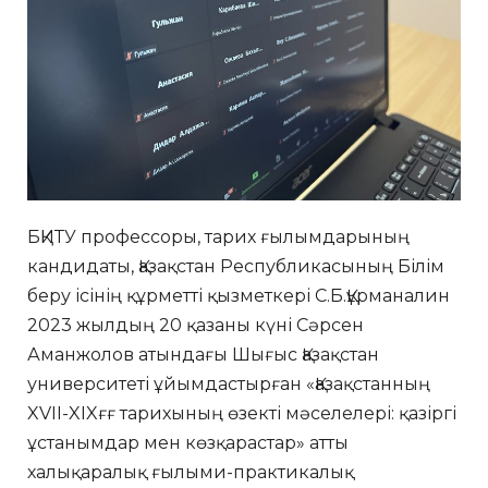
БҚИТУ профессоры, тарих ғылымдарының
кандидаты, Қазақстан Республикасының Білім
беру ісінің құрметті қызметкері С.Б.Құрманалин
2023 жылдың 20 қазаны күні Сәрсен
Аманжолов атындағы Шығыс Қазақстан
университеті ұйымдастырған «Қазақстанның
XVII-XIXғғ тарихының өзекті мәселелері: қазіргі
ұстанымдар мен көзқарастар» атты
халықаралық ғылыми-практикалық