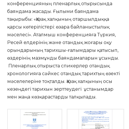
конференцияның пленарлық отырысында
баяндама жасады. Ғылыми баяндама
тақырыбы: «Қазақ халқының отаршылдыққа
қарсы көтерілістері: өзара байланыстылық
мәселесі». Аталмыш конференцияға Түркия,
Ресей елдерінің және отандық жоғары оқу
орындарының тарихшы-ғалымдары қатысып,
өздерінің мазмұнды баяндамаларын ұсынды.
Пленарлық отырыста спикерлер отандық
хронологияға сәйкес отандық тарихтың өзекті
мәселелеріне тоқталды. Қазақ халқының осы
кезеңдегі тарихын зерттеудегі ұстанымдар
мен жаңа көзқарастарды талқылады.