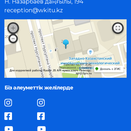
Н. Назарбаев даңғылы, 194
reception@wkitu.kz
Работает на API 2ГИС
Лицензионное соглашение
Доехать с 2ГИС
Для корректной работы Raster JS API нужен ключ. Помощь:
api@2gis.ru
Біз әлеуметтік желілерде