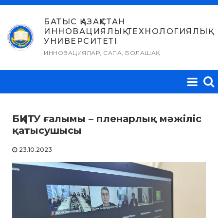
Skip
to
БАТЫС ҚАЗАҚСТАН
ИННОВАЦИЯЛЫҚ-ТЕХНОЛОГИЯЛЫҚ
content
УНИВЕРСИТЕТІ
ИННОВАЦИЯЛАР, САПА, БОЛАШАҚ
БҚИТУ ғалымы – пленарлық мәжіліс
қатысушысы
23.10.2023