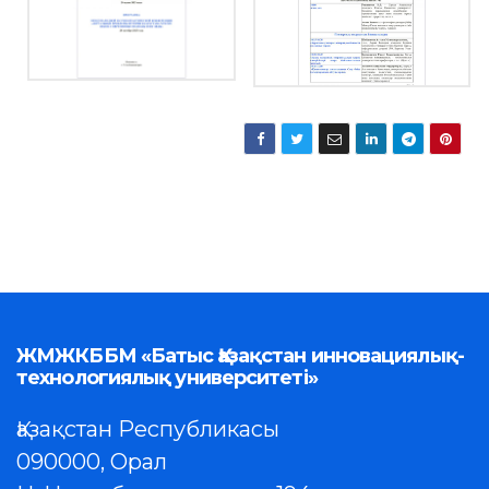
ЖМЖКББМ «Батыс Қазақстан инновациялық-
технологиялық университеті»
Қазақстан Республикасы
090000, Орал