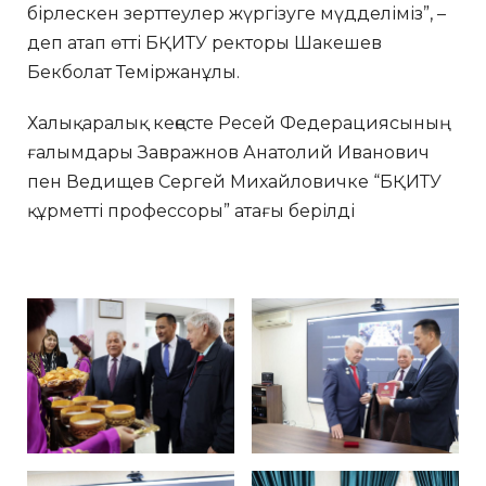
бірлескен зерттеулер жүргізуге мүдделіміз”, –
деп атап өтті БҚИТУ ректоры Шакешев
Бекболат Теміржанұлы.
Халықаралық кеңесте Ресей Федерациясының
ғалымдары Завражнов Анатолий Иванович
пен Ведищев Сергей Михайловичке “БҚИТУ
құрметті профессоры” атағы берілді