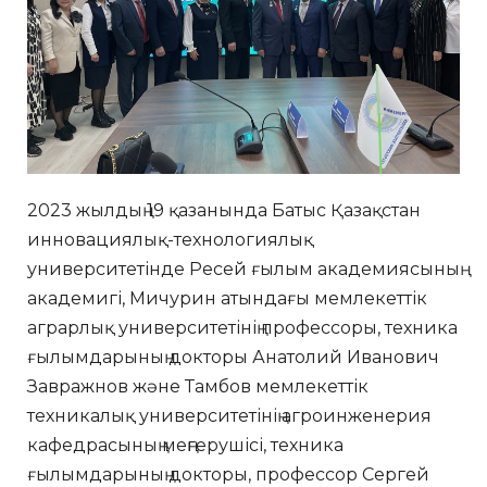
2023 жылдың 19 қазанында Батыс Қазақстан
инновациялық-технологиялық
университетінде Ресей ғылым академиясының
академигі, Мичурин атындағы мемлекеттік
аграрлық университетінің профессоры, техника
ғылымдарының докторы Анатолий Иванович
Завражнов және Тамбов мемлекеттік
техникалық университетінің агроинженерия
кафедрасының меңгерушісі, техника
ғылымдарының докторы, профессор Сергей