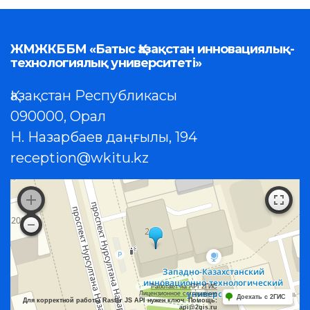
ЖМЖКББМ «Батыс Қазақстан инновациялық-
технологиялық университеті»
Қазақстан Республикасы
090000, Орал
Н. Назарбаев даңғылы, 194
reception@wkitu.kz
Работает на API 2ГИС
Лицензионное соглашение
Доехать с 2ГИС
Для корректной работы Raster JS API нужен ключ. Помощь:
api@2gis.ru