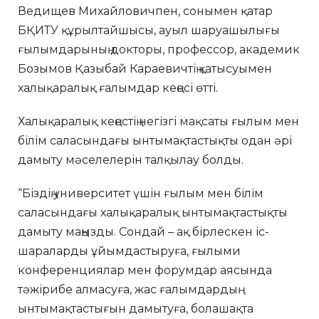
Ведищев Михайловичпен, сонымен қатар
БҚИТУ құрылтайшысы, ауыл шаруашылығы
ғылымдарының докторы, профессор, академик
Бозымов Қазыбай Караевичтің қатысуымен
халықаралық ғалымдар кеңесі өтті.
Халықаралық кеңестің негізгі мақсаты ғылым мен
білім саласындағы ынтымақтастықты одан әрі
дамыту мәселелерін талқылау болды.
“Біздің университет үшін ғылым мен білім
саласындағы халықаралық ынтымақтастықты
дамыту маңызды. Сондай – ақ бірлескен іс-
шараларды ұйымдастыруға, ғылыми
конференциялар мен форумдар аясында
тәжірибе алмасуға, жас ғалымдардың
ынтымақтастығын дамытуға, болашақта