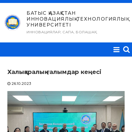
Skip
to
БАТЫС ҚАЗАҚСТАН
ИННОВАЦИЯЛЫҚ-ТЕХНОЛОГИЯЛЫҚ
content
УНИВЕРСИТЕТІ
ИННОВАЦИЯЛАР, САПА, БОЛАШАҚ
Халықаралық ғалымдар кеңесі
26.10.2023