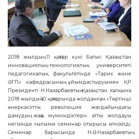
2018 жылдың 11 қаңтар күні Батыс Қазақстан
инновациялық-технологиялық университеті
педагогикалық факультетінде «Тарих және
ӘГП» кафедрасының ұйымдастыруымен ҚР
Президенті Н.Назарбаевтың Қазақстан халқына
2018 жылдың 10 қаңтарында жолданған «Төртінші
өнеркәсіптік революция жағдайындағы
дамудың жаңа мүмкіндіктері» атты жолдауы
негізінде ғылыми семинар отырысы өткізілді.
Семинар барысында Н.Ә.Назарбаевтың