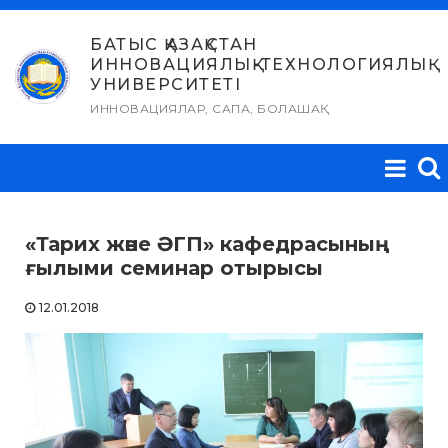
Skip
to
БАТЫС ҚАЗАҚСТАН
ИННОВАЦИЯЛЫҚ-ТЕХНОЛОГИЯЛЫҚ
content
УНИВЕРСИТЕТІ
ИННОВАЦИЯЛАР, САПА, БОЛАШАҚ
«Тарих және ӘГП» кафедрасының
ғылыми семинар отырысы
12.01.2018