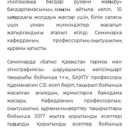
«Болашаққа бағдар: рухани жаңғыру»
бағдарламасының маңызы айтыла келіп, 10
қаңтардағы жолдауы жастар үшін, білім саласы
үшін үлкен мүмкіндіктер жасалып
жатырғандығы аталып өтілді. Семинарға
кафедраның профессорлық-оқытушылық
құрамы қатысты.
Семинарда «Батыс Қазақстан тарихы мен
этнографиясы» шаруашылық келісімшарт
тақырыбы бойынша т.ғ.к., БҚИТУ профессоры
Құрманалин С.Б. есеп беріп, тақырып бойынша
жасалған ағымдық жұмыстарға баяндама
жасады. Кафедраның профессорлық-
оқытушылық құрамының зерттеу тақырыптары
бойынша 2017 жылға қорытынды есептері
тыңдалды. Қорытынды есептер бойынша