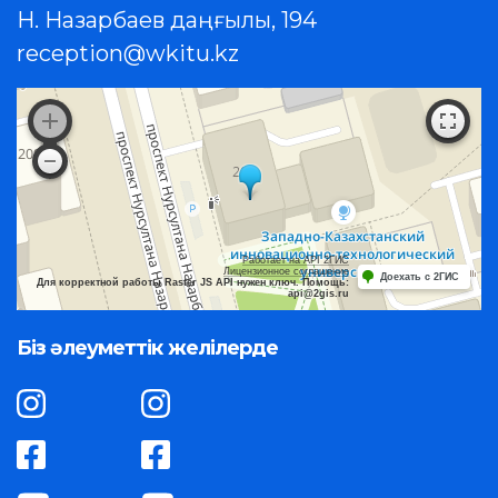
Н. Назарбаев даңғылы, 194
reception@wkitu.kz
Работает на API 2ГИС
Лицензионное соглашение
Доехать с 2ГИС
Для корректной работы Raster JS API нужен ключ. Помощь:
api@2gis.ru
Біз әлеуметтік желілерде