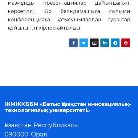
мазмұнды презентациялар дайындалып,
көрсетілді. Әр баяндамашыға ғылыми
конференцияға қатысушылардан сұрақтар
қойылып, пікірлер айтылды.
ЖМЖКББМ «Батыс Қазақстан инновациялық-
технологиялық университеті»
Қазақстан Республикасы
090000, Орал