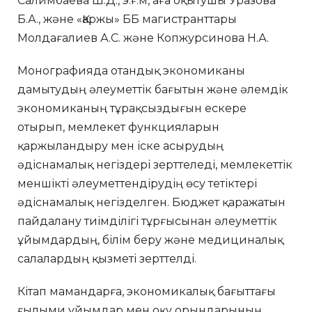
Салимбаева Ш.Д., э.ғ.м, аға оқытушы Уразова
Б.А., және «Қаржы» ББ магистранттары
Молдағалиев А.С. және Копжурсинова Н.А.
Монографияда отандық экономиканы
дамытудың әлеуметтік бағытын және әлемдік
экономиканың тұрақсыздығын ескере
отырып, мемлекет функцияларын
қаржыландыру мен іске асырудың
әдіснамалық негіздері зерттеледі, мемлекеттік
меншікті әлеуметтендірудің өсу тетіктері
әдіснамалық негізделген. Бюджет қаражатын
пайдалану тиімділігі тұрғысынан әлеуметтік
ұйымдардың, білім беру және медициналық
салалардың қызметі зерттелді.
Кітап мамандарға, экономикалық бағыттағы
ғылыми ұйымдар мен оқу орындарының