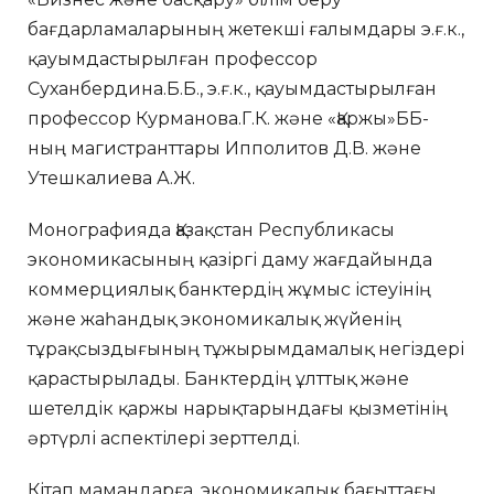
бағдарламаларының жетекші ғалымдары э.ғ.к.,
қауымдастырылған профессор
Суханбердина.Б.Б., э.ғ.к., қауымдастырылған
профессор Курманова.Г.К. және «Қаржы»ББ-
ның магистранттары Ипполитов Д.В. және
Утешкалиева А.Ж.
Монографияда Қазақстан Республикасы
экономикасының қазіргі даму жағдайында
коммерциялық банктердің жұмыс істеуінің
және жаһандық экономикалық жүйенің
тұрақсыздығының тұжырымдамалық негіздері
қарастырылады. Банктердің ұлттық және
шетелдік қаржы нарықтарындағы қызметінің
әртүрлі аспектілері зерттелді.
Кітап мамандарға, экономикалық бағыттағы