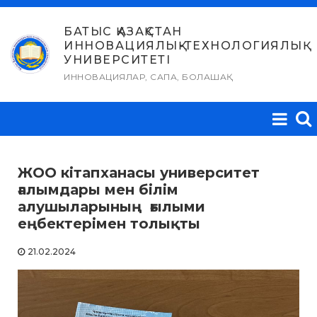
Skip
to
БАТЫС ҚАЗАҚСТАН
ИННОВАЦИЯЛЫҚ-ТЕХНОЛОГИЯЛЫҚ
content
УНИВЕРСИТЕТІ
ИННОВАЦИЯЛАР, САПА, БОЛАШАҚ
ЖОО кітапханасы университет
ғалымдары мен білім
алушыларының ғылыми
еңбектерімен толықты
21.02.2024