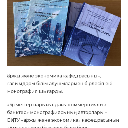
Қаржы және экономика кафедрасының
ғалымдары білім алушылармен бірлесіп екі
монография шығарды.
«Қызметтер нарығындағы коммерциялық
банктер» монографиясының авторлары –
БҚИТУ «Қаржы және экономика» кафедрасының
«Бизнес және басқару» білім беру