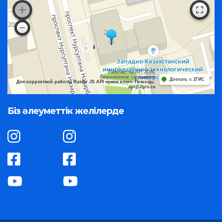
Работает на API 2ГИС
Лицензионное соглашение
Доехать с 2ГИС
Для корректной работы Raster JS API нужен ключ. Помощь:
api@2gis.ru
Біз әлеуметтік желілерде