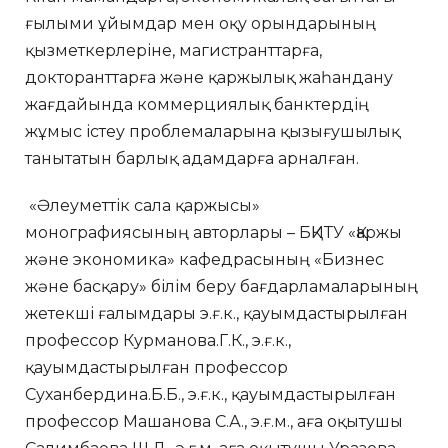
ғылыми ұйымдар мен оқу орындарының
қызметкерлеріне, магистранттарға,
докторанттарға және қаржылық жаһандану
жағдайында коммерциялық банктердің
жұмыс істеу проблемаларына қызығушылық
танытатын барлық адамдарға арналған.
«Әлеуметтік сала қаржысы»
монографиясының авторлары – БҚИТУ «Қаржы
және экономика» кафедрасының «Бизнес
және басқару» білім беру бағдарламаларының
жетекші ғалымдары э.ғ.к., қауымдастырылған
профессор Курманова.Г.К., э.ғ.к.,
қауымдастырылған профессор
Суханбердина.Б.Б., э.ғ.к., қауымдастырылған
профессор Машанова С.А., э.ғ.м., аға оқытушы