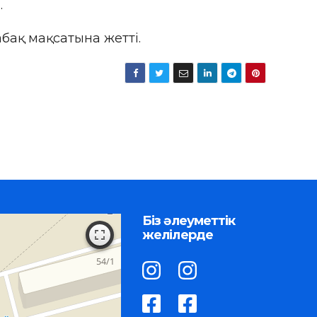
.
абақ мақсатына жетті.
Біз әлеуметтік
желілерде