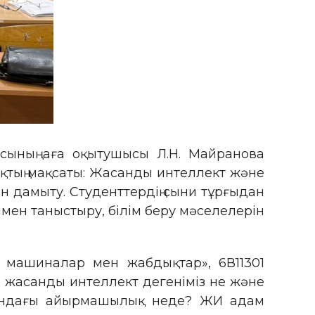
сының аға оқытушысы Л.Н. Майранова
ақтың мақсаты: Жасанды интеллект және
ін дамыту. Студенттердің сыни тұрғыдан
мен таныстыру, білім беру мәселелерін
ық машиналар мен жабдықтар», 6В11301
 жасанды интеллект дегеніміз не және
асындағы айырмашылық неде? ЖИ адам