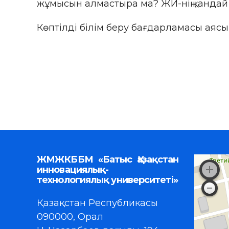
жұмысын алмастыра ма? ЖИ-нің қандай
Көптілді білім беру бағдарламасы аясы
ЖМЖКББМ «Батыс Қазақстан
инновациялық-
технологиялық университеті»
Қазақстан Республикасы
090000, Орал