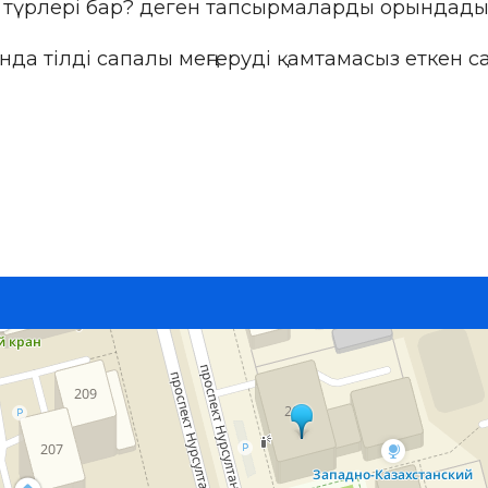
 түрлері бар? деген тапсырмаларды орындады
нда тілді сапалы меңгеруді қамтамасыз еткен с