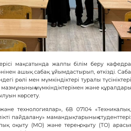
ерісі мақсатында жалпы білім беру кафедра
нінен ашық сабақ ұйымдастырып, өткізді. Саб
ндегі рөлі мен мүмкіндіктері туралы түсініктер
 мазмұнының мүмкіндіктерімен және құралдары
ылуын көрсету.
а және технологиялар», 6В 07104 «Техникал
кті пайдалану» мамандықтарының студенттері:
лық оқыту (MО) және терең оқыту (ТО) ар