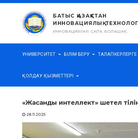
Skip
to
БАТЫС ҚАЗАҚСТАН
content
ИННОВАЦИЯЛЫҚ-ТЕХНОЛОГ
ИННОВАЦИЯЛАР, САПА, БОЛАШАҚ
УНИВЕРСИТЕТ
БІЛІМ БЕРУ
ТАЛАПКЕРЛЕРГ
ҚОЛДАУ ҚЫЗМЕТТЕРІ
«Жасанды интеллект» шетел тіліне
28.11.2025