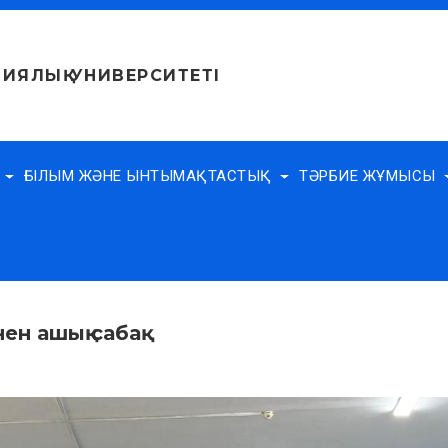
ИЯЛЫҚ УНИВЕРСИТЕТІ
Е
ҒЫЛЫМ ЖӘНЕ ЫНТЫМАҚТАСТЫҚ
ТӘРБИЕ ЖҰМЫСЫ
н ашық сабақ