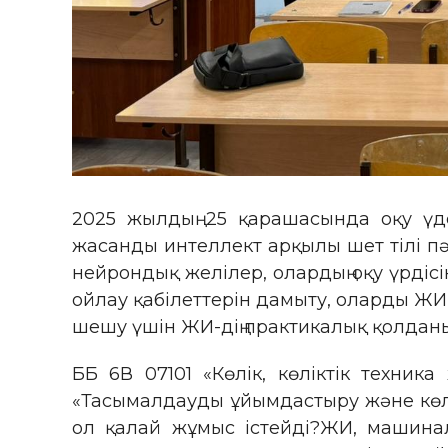
2025 жылдың 25 қарашасында оқу үд
жасанды интеллект арқылы шет тілі пә
нейрондық желілер, олардың оқу үрдісі
ойлау қабілеттерін дамыту, оларды ЖИ
шешу үшін ЖИ-дің практикалық қолдан
ББ 6В 07101 «Көлік, көліктік техник
«Тасымалдауды ұйымдастыру және көлі
ол қалай жұмыс істейді?ЖИ, машина