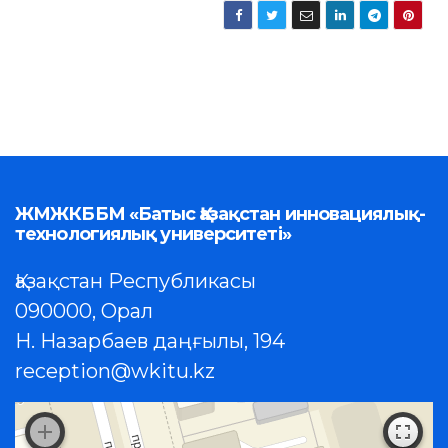
ЖМЖКББМ «Батыс Қазақстан инновациялық-
технологиялық университеті»
Қазақстан Республикасы
090000, Орал
Н. Назарбаев даңғылы, 194
reception@wkitu.kz