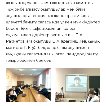
жылының екінші жартыжылдығын қамтиды.
Тәжірибе алмасу оқытушылар мен білім
алушыларға теориялық және практикалық
әлеуетті байыту саласында үлкен мүмкіндіктер
береді. Құқық кафедрасынан келесі
оқытушылар дәрістер оқиды: з.ғ. к., Т. х.
Рахметов, аға оқытушы Е. А. Қарағойшиев, құқық
магистрі Г. К. Қуатбек, олар білім алушымен
құқықтану саласындағы іргелі пәндерді оқыту
тәжірибесімен бөліседі.