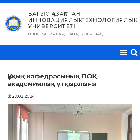
Skip
to
БАТЫС ҚАЗАҚСТАН
ИННОВАЦИЯЛЫҚ-ТЕХНОЛОГИЯЛЫҚ
content
УНИВЕРСИТЕТІ
ИННОВАЦИЯЛАР, САПА, БОЛАШАҚ
Құқық кафедрасының ПОҚ
академиялық ұтқырлығы
29.02.2024