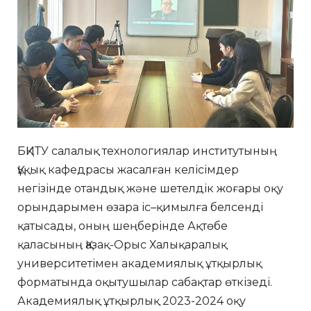
БҚИТУ салалық технологиялар институтының
Құқық кафедрасы жасалған келісімдер
негізінде отандық және шетелдік жоғары оқу
орындарымен өзара іс–қимылға белсенді
қатысады, оның шеңберінде Ақтөбе
қаласының Қазақ-Орыс Халықаралық
университетімен академиялық ұтқырлық
форматында оқытушылар сабақтар өткізеді.
Академиялық ұтқырлық 2023-2024 оқу