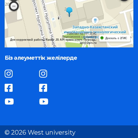
Работает на API 2ГИС
Лицензионное соглашение
Доехать с 2ГИС
Для корректной работы Raster JS API нужен ключ. Помощь:
api@2gis.ru
Біз әлеуметтік желілерде
© 2026 West university