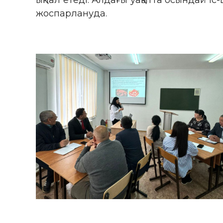
ықпал етеді. Алдағы уақытта осындай 
жоспарлануда.