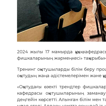
2024 жылы 17 мамырда құқық кафедрас
фишкаларының жәрмеңкесі» тақырыбында
Тренинг оқытушыларды білім беру проц
оқытудың жаңа әдістемелерімен және қ
«Оқытудағы өзекті трендтер фишкалар
кафедрасы оқытушыларының заманау
деңгейін көрсетті. Алынған білім мен 