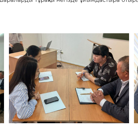
іс-шараларды тұрақты негізде ұйымдастыра оты