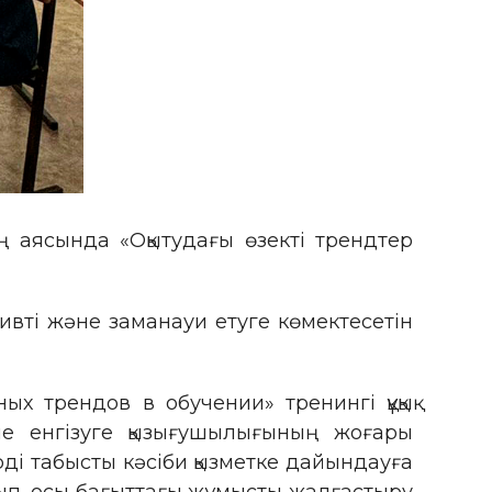
ң аясында «Оқытудағы өзекті трендтер
ивті және заманауи етуге көмектесетін
х трендов в обучении» тренингі құқық
е енгізуге қызығушылығының жоғары
рді табысты кәсіби қызметке дайындауға