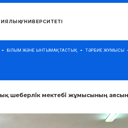
ИЯЛЫҚ УНИВЕРСИТЕТІ
Е
ҒЫЛЫМ ЖӘНЕ ЫНТЫМАҚТАСТЫҚ
ТӘРБИЕ ЖҰМЫСЫ
лық шеберлік мектебі жұмысының аясын