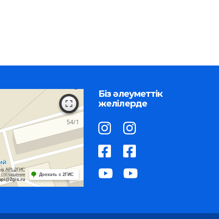
Біз әлеуметтік
желілерде
на API 2ГИС
 соглашение
Доехать с 2ГИС
api@2gis.ru