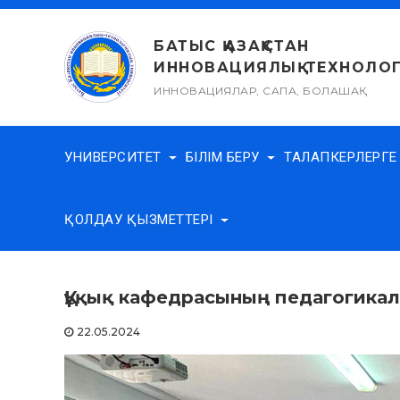
Skip
to
БАТЫС ҚАЗАҚСТАН
content
ИННОВАЦИЯЛЫҚ-ТЕХНОЛОГ
ИННОВАЦИЯЛАР, САПА, БОЛАШАҚ
УНИВЕРСИТЕТ
БІЛІМ БЕРУ
ТАЛАПКЕРЛЕРГ
ҚОЛДАУ ҚЫЗМЕТТЕРІ
Құқық кафедрасының педагогика
22.05.2024