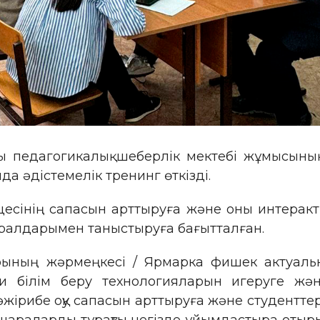
ы педагогикалық шеберлік мектебі жұмысыны
 әдістемелік тренинг өткізді.
есінің сапасын арттыруға және оны интеракт
ұралдарымен таныстыруға бағытталған.
ының жәрмеңкесі / Ярмарка фишек актуальны
и білім беру технологияларын игеруге жән
тәжірибе оқу сапасын арттыруға және студентте