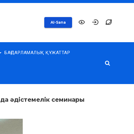
AI-Sana
БАҒДАРЛАМАЛЫҚ ҚҰЖАТТАР
да әдістемелік семинары