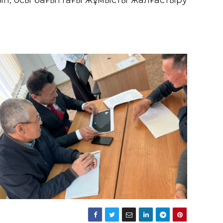
рып, осы бағыттағы жұмысты жалғастыру