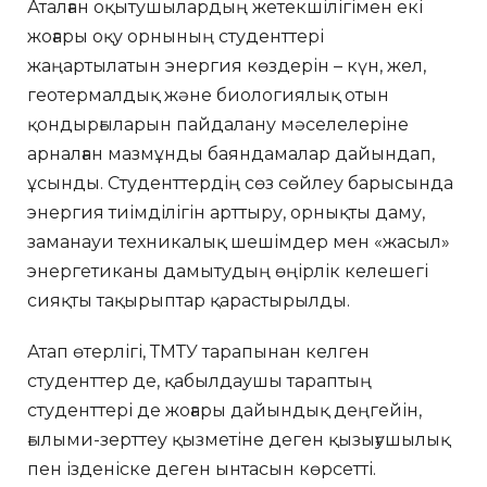
Аталған оқытушылардың жетекшілігімен екі
жоғары оқу орнының студенттері
жаңартылатын энергия көздерін – күн, жел,
геотермалдық және биологиялық отын
қондырғыларын пайдалану мәселелеріне
арналған мазмұнды баяндамалар дайындап,
ұсынды. Студенттердің сөз сөйлеу барысында
энергия тиімділігін арттыру, орнықты даму,
заманауи техникалық шешімдер мен «жасыл»
энергетиканы дамытудың өңірлік келешегі
сияқты тақырыптар қарастырылды.
Атап өтерлігі, ТМТУ тарапынан келген
студенттер де, қабылдаушы тараптың
студенттері де жоғары дайындық деңгейін,
ғылыми-зерттеу қызметіне деген қызығушылық
пен ізденіске деген ынтасын көрсетті.