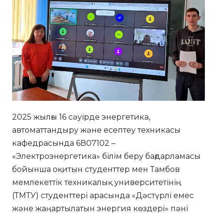
2025 жылғы 16 сәуірде энергетика,
автоматтандыру және есептеу техникасы
кафедрасында 6В07102 –
«Электроэнергетика» білім беру бағдарламасы
бойынша оқитын студенттер мен Тамбов
мемлекеттік техникалық университетінің
(ТМТУ) студенттері арасында «Дәстүрлі емес
және жаңартылатын энергия көздері» пәні