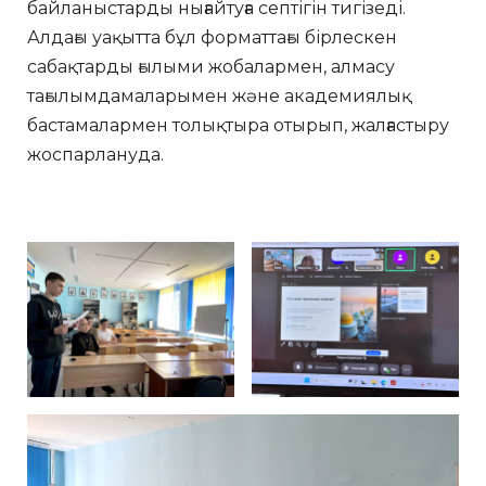
байланыстарды нығайтуға септігін тигізеді.
Алдағы уақытта бұл форматтағы бірлескен
сабақтарды ғылыми жобалармен, алмасу
тағылымдамаларымен және академиялық
бастамалармен толықтыра отырып, жалғастыру
жоспарлануда.