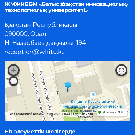
ЖМЖКББМ «Батыс Қазақстан инновациялық-
технологиялық университеті»
Қазақстан Республикасы
090000, Орал
Н. Назарбаев даңғылы, 194
reception@wkitu.kz
Работает на API 2ГИС
Лицензионное соглашение
Доехать с 2ГИС
Для корректной работы Raster JS API нужен ключ. Помощь:
api@2gis.ru
Біз әлеуметтік желілерде