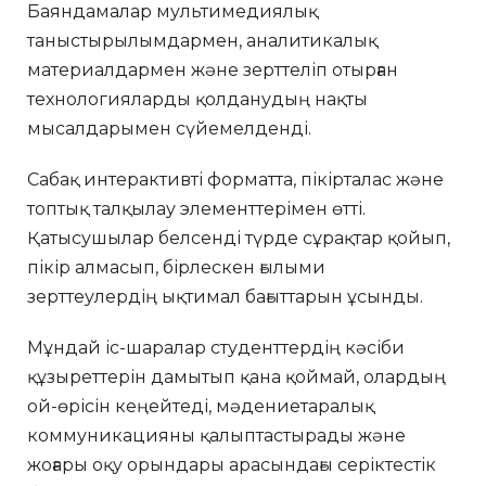
Баяндамалар мультимедиялық
таныстырылымдармен, аналитикалық
материалдармен және зерттеліп отырған
технологияларды қолданудың нақты
мысалдарымен сүйемелденді.
Сабақ интерактивті форматта, пікірталас және
топтық талқылау элементтерімен өтті.
Қатысушылар белсенді түрде сұрақтар қойып,
пікір алмасып, бірлескен ғылыми
зерттеулердің ықтимал бағыттарын ұсынды.
Мұндай іс-шаралар студенттердің кәсіби
құзыреттерін дамытып қана қоймай, олардың
ой-өрісін кеңейтеді, мәдениетаралық
коммуникацияны қалыптастырады және
жоғары оқу орындары арасындағы серіктестік