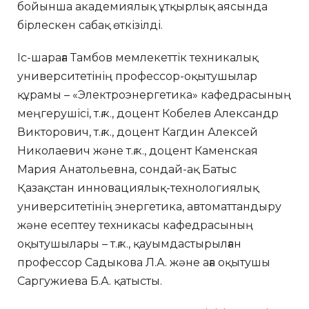
бойынша академиялық ұтқырлық аясында
бірлескен сабақ өткізілді.
Іс-шараға Тамбов мемлекеттік техникалық
университетінің профессор-оқытушылар
құрамы – «Электроэнергетика» кафедрасының
меңгерушісі, т.ғ.к., доцент Кобелев Александр
Викторович, т.ғ.к., доцент Кагдин Алексей
Николаевич және т.ғ.к., доцент Каменская
Мария Анатольевна, сондай-ақ Батыс
Қазақстан инновациялық-технологиялық
университетінің энергетика, автоматтандыру
және есептеу техникасы кафедрасының
оқытушылары – т.ғ.к., қауымдастырылған
профессор Садыкова Л.А. және аға оқытушы
Саргужиева Б.А. қатысты.