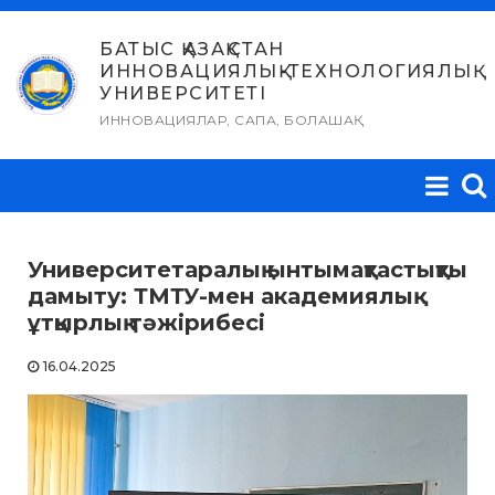
Skip
to
БАТЫС ҚАЗАҚСТАН
ИННОВАЦИЯЛЫҚ-ТЕХНОЛОГИЯЛЫҚ
content
УНИВЕРСИТЕТІ
ИННОВАЦИЯЛАР, САПА, БОЛАШАҚ
Университетаралық ынтымақтастықты
дамыту: ТМТУ-мен академиялық
ұтқырлық тәжірибесі
16.04.2025