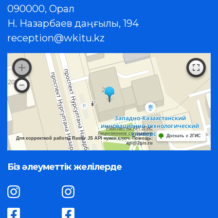
090000, Орал
Н. Назарбаев даңғылы, 194
reception@wkitu.kz
Работает на API 2ГИС
Лицензионное соглашение
Доехать с 2ГИС
Для корректной работы Raster JS API нужен ключ. Помощь:
api@2gis.ru
Біз әлеуметтік желілерде