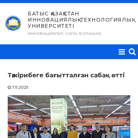
Skip
to
БАТЫС ҚАЗАҚСТАН
ИННОВАЦИЯЛЫҚ-ТЕХНОЛОГИЯЛЫҚ
content
УНИВЕРСИТЕТІ
ИННОВАЦИЯЛАР, САПА, БОЛАШАҚ
Тәжірибеге бағытталған сабақ өтті
7.11.2025