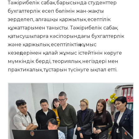
Тәжірибелік сабақ барысында студенттер
бухгалтерлік есеп бөлімін жан-жақты
зерделеп, алғашқы қаржылық есептілік
құжаттарымен танысты. Тәжірибелік сабақ
қатысушыларға кәсіпорындағы бухгалтерлік
және қаржылық есептіліктің жұмыс
кезеңдерімен қалай жұмыс істейтінін көруге
мүмкіндік берді, теориялық негіздері мен
практикалық тұстарын түсінуге ықпал етті.