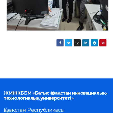
ЖМЖКББМ «Батыс Қазақстан инновациялық-
технологиялық университеті»
Қазақстан Республикасы