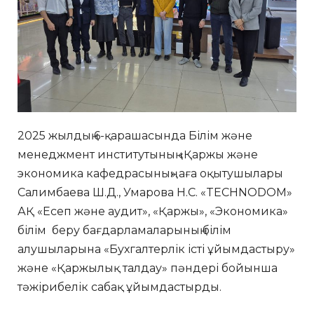
2025 жылдың 6-қарашасында Білім және
менеджмент институтының «Қаржы және
экономика кафедрасының» аға оқытушылары
Салимбаева Ш.Д., Умарова Н.С. «TECHNODOM»
АҚ «Есеп және аудит», «Қаржы», «Экономика»
білім беру бағдарламаларының білім
алушыларына «Бухгалтерлік істі ұйымдастыру»
және «Қаржылық талдау» пәндері бойынша
тәжірибелік сабақ ұйымдастырды.